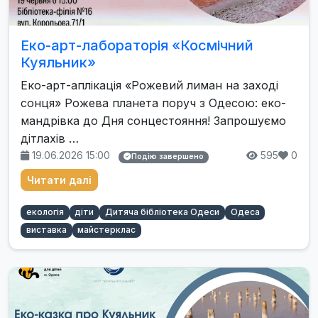
Еко-арт-лабораторія «Космічний
Куяльник»
Еко-арт-аплікація «Рожевий лиман на заході
сонця» Рожева планета поруч з Одесою: еко-
мандрівка до Дня сонцестояння! Запрошуємо
дітлахів …
19.06.2026 15:00
595
0
Подію завершено
Читати далі
екологія
діти
Дитяча бібліотека Одеси
Одеса
виставка
майстерклас