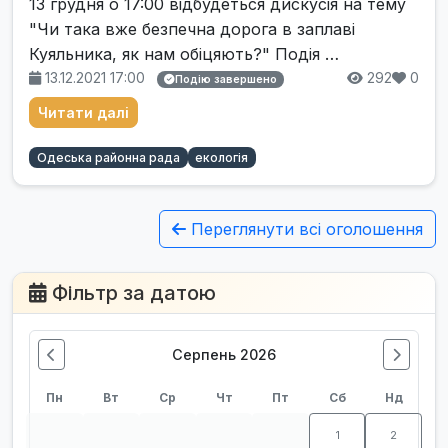
13 грудня о 17:00 відбудеться дискусія на тему
"Чи така вже безпечна дорога в заплаві
Куяльника, як нам обіцяють?" Подія …
13.12.2021 17:00
292
0
Подію завершено
Читати далі
Одеська районна рада
екологія
Переглянути всі оголошення
Фільтр за датою
Серпень 2026
Пн
Вт
Ср
Чт
Пт
Сб
Нд
1
2