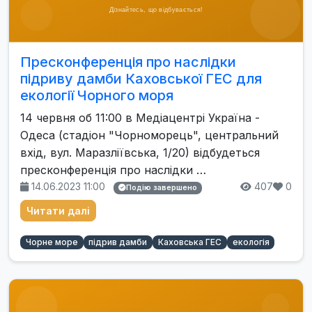
Пресконференція про наслідки
підриву дамби Каховської ГЕС для
екології Чорного моря
14 червня об 11:00 в Медіацентрі Україна -
Одеса (стадіон "Чорноморець", центральний
вхід, вул. Маразліївська, 1/20) відбудеться
пресконференція про наслідки …
14.06.2023 11:00
407
0
Подію завершено
Читати далі
Чорне море
підрив дамби
Каховська ГЕС
екологія