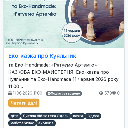
Еко-казка про Куяльник
та Еко-Handmade: «Рятуємо Артемію»
КАЗКОВА ЕКО-МАЙСТЕРНЯ: Еко-казка про
Куяльник та Еко-Handmade 11 червня 2026 року
11:00 …
11.06.2026 11:00
579
0
Подію завершено
Читати далі
діти
Дитяча бібліотека Одеси
казки
Одеса
майстерклас
екологія