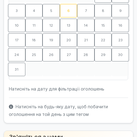
3
4
5
6
7
8
9
10
11
12
13
14
15
16
17
18
19
20
21
22
23
24
25
26
27
28
29
30
31
Натисніть на дату для фільтрації оголошень
Натисніть на будь-яку дату, щоб побачити
оголошення на той день з цим тегом
Зв'яжіться з нами