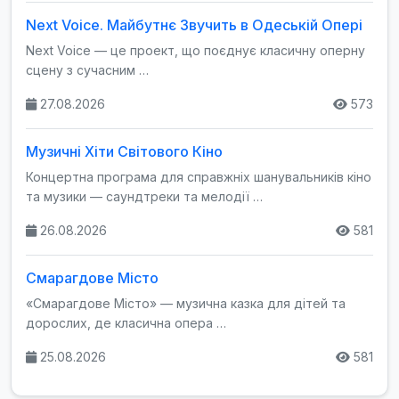
Next Voice. Майбутнє Звучить в Одеській Опері
Next Voice — це проект, що поєднує класичну оперну
сцену з сучасним …
27.08.2026
573
Музичні Хіти Світового Кіно
Концертна програма для справжніх шанувальників кіно
та музики — саундтреки та мелодії …
26.08.2026
581
Смарагдове Місто
«Смарагдове Місто» — музична казка для дітей та
дорослих, де класична опера …
25.08.2026
581