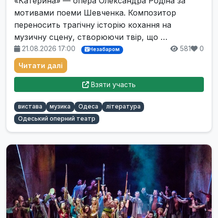
«Катерина» — опера Олександра Родіна за
мотивами поеми Шевченка. Композитор
переносить трагічну історію кохання на
музичну сцену, створюючи твір, що …
21.08.2026 17:00
581
0
Незабаром
Читати далі
Взяти участь
вистава
музика
Одеса
література
Одеський оперний театр