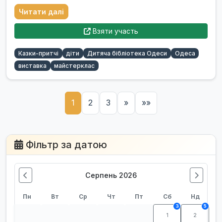
Читати далі
Взяти участь
Казки-притчі
діти
Дитяча бібліотека Одеси
Одеса
виставка
майстерклас
1
2
3
»
»»
Фільтр за датою
Серпень 2026
Пн
Вт
Ср
Чт
Пт
Сб
Нд
3
5
1
2