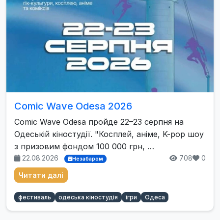
Comic Wave Odesa 2026
Comic Wave Odesa пройде 22–23 серпня на
Одеській кіностудії. "Косплей, аніме, K-pop шоу
з призовим фондом 100 000 грн, …
22.08.2026
708
0
Незабаром
Читати далі
фестиваль
одеська кіностудія
ігри
Одеса