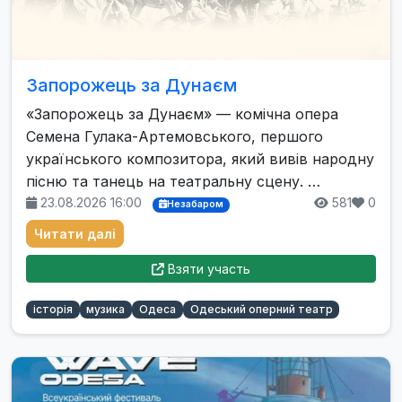
Запорожець за Дунаєм
«Запорожець за Дунаєм» — комічна опера
Семена Гулака-Артемовського, першого
українського композитора, який вивів народну
пісню та танець на театральну сцену. …
23.08.2026 16:00
581
0
Незабаром
Читати далі
Взяти участь
історія
музика
Одеса
Одеський оперний театр