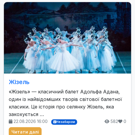
Жізель
«Жізель» — класичний балет Адольфа Адана,
один із найвідоміших творів світової балетної
класики. Це історія про селянку Жізель, яка
закохується …
22.08.2026 16:00
582
0
Незабаром
Читати далі