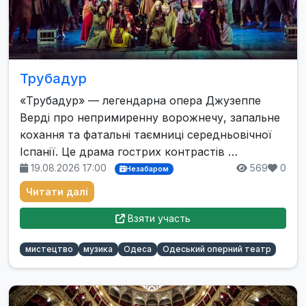
Трубадур
«Трубадур» — легендарна опера Джузеппе
Верді про непримиренну ворожнечу, запальне
кохання та фатальні таємниці середньовічної
Іспанії. Це драма гострих контрастів …
19.08.2026 17:00
569
0
Незабаром
Читати далі
Взяти участь
мистецтво
музика
Одеса
Одеський оперний театр