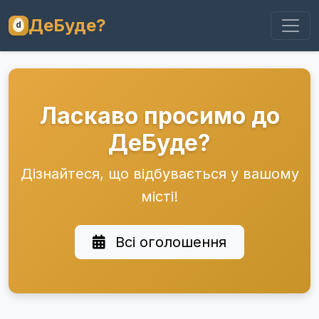
ДеБуде?
Ласкаво просимо до
ДеБуде?
Дізнайтеся, що відбувається у вашому
місті!
Всі оголошення