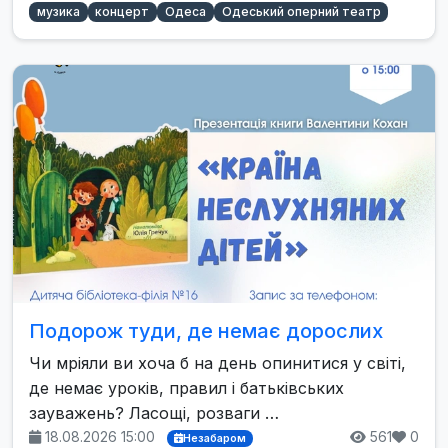
музика
концерт
Одеса
Одеський оперний театр
Подорож туди, де немає дорослих
Чи мріяли ви хоча б на день опинитися у світі,
де немає уроків, правил і батьківських
зауважень? Ласощі, розваги …
18.08.2026 15:00
561
0
Незабаром