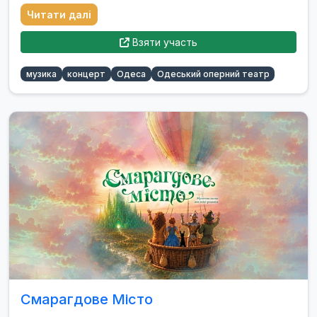
Читати далі
Взяти участь
музика
концерт
Одеса
Одеський оперний театр
Смарагдове Місто