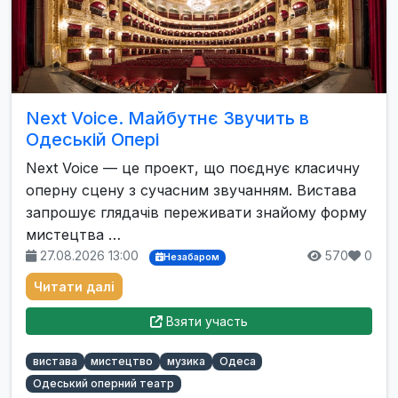
Next Voice. Майбутнє Звучить в
Одеській Опері
Next Voice — це проект, що поєднує класичну
оперну сцену з сучасним звучанням. Вистава
запрошує глядачів переживати знайому форму
мистецтва …
27.08.2026 13:00
570
0
Незабаром
Читати далі
Взяти участь
вистава
мистецтво
музика
Одеса
Одеський оперний театр