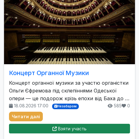
Концерт Органної Музики
Концерт органної музики за участю органістки
Ольги Єфремова під склепіннями Одеської
опери — це подорож крізь епохи від Баха до …
18.08.2026 17:00
585
0
Незабаром
Читати далі
Взяти участь