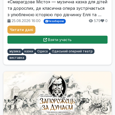
«Смарагдове Місто» — музична казка для дітей
та дорослих, де класична опера зустрічається
з улюбленою історією про дівчинку Еллі та …
25.08.2026 16:00
579
0
Незабаром
Читати далі
Взяти участь
музика
казки
Одеса
Одеський оперний театр
виставка