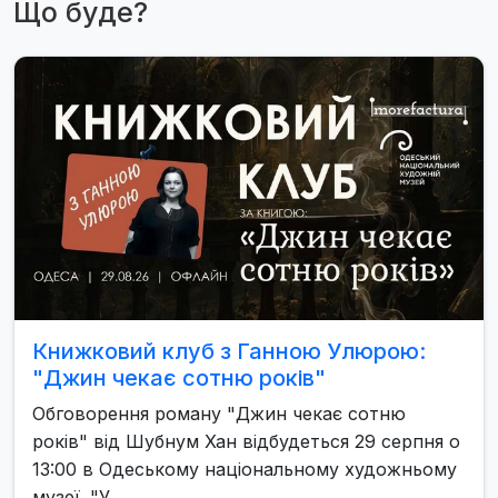
Що буде?
Книжковий клуб з Ганною Улюрою:
"Джин чекає сотню років"
Обговорення роману "Джин чекає сотню
років" від Шубнум Хан відбудеться 29 серпня о
13:00 в Одеському національному художньому
музеї. "У …