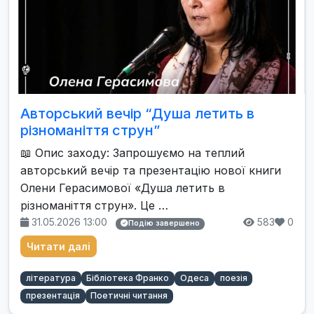
Авторський вечір “Душа летить в
різноманіття струн”
📖 Опис заходу: Запрошуємо на теплий
авторський вечір та презентацію нової книги
Олени Герасимової «Душа летить в
різноманіття струн». Це …
31.05.2026 13:00
583
0
Подію завершено
Читати далі
література
Бібліотека Франко
Одеса
поезія
презентація
Поетичні читання