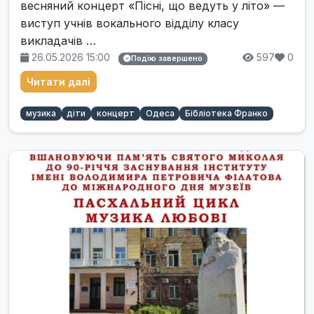
весняний концерт «Пісні, що ведуть у літо» —
виступ учнів вокального відділу класу
викладачів …
26.05.2026 15:00
597
0
Подію завершено
Читати далі
музика
діти
концерт
Одеса
Бібліотека Франко