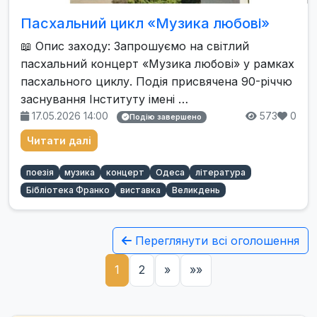
Пасхальний цикл «Музика любові»
📖 Опис заходу: Запрошуємо на світлий
пасхальний концерт «Музика любові» у рамках
пасхального циклу. Подія присвячена 90-річчю
заснування Інституту імені …
17.05.2026 14:00
573
0
Подію завершено
Читати далі
поезія
музика
концерт
Одеса
література
Бібліотека Франко
виставка
Великдень
Переглянути всі оголошення
1
2
»
»»