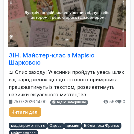
ЗIН. Майстер-клас з Марією
Шарковою
📖 Опис заходу: Учасники пройдуть увесь шлях
від народження ідеї до готового примірника:
працюватимуть із текстом, розвиватимуть
навички візуального мистецтва …
25.07.2026 14:00
568
0
Подію завершено
Читати далі
медіаграмотність
Одеса
дизайн
Бібліотека Франко
майстерклас