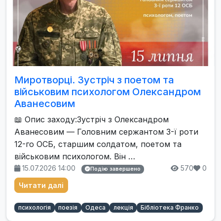
Миротворцi. Зустріч з поетом та
військовим психологом Олександром
Аванесовим
📖 Опис заходу:Зустріч з Олександром
Аванесовим — Головним сержантом 3-ї роти
12-го ОСБ, старшим солдатом, поетом та
військовим психологом. Він …
15.07.2026 14:00
570
0
Подію завершено
Читати далі
психологія
поезія
Одеса
лекція
Бібліотека Франко