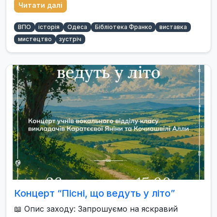
Читати далі
ВПО
історія
Одеса
Бібліотека Франко
виставка
мистецтво
зустріч
Концерт “Пісні, що ведуть у літо”
📖 Опис заходу: Запрошуємо на яскравий