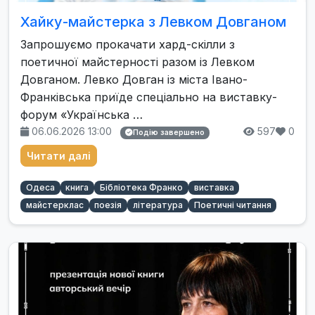
Хайку-майстерка з Левком Довганом
Запрошуємо прокачати хард-скілли з
поетичної майстерності разом із Левком
Довганом. Левко Довган із міста Івано-
Франківська приїде спеціально на виставку-
форум «Українська …
06.06.2026 13:00
597
0
Подію завершено
Читати далі
Одеса
книга
Бібліотека Франко
виставка
майстерклас
поезія
література
Поетичні читання