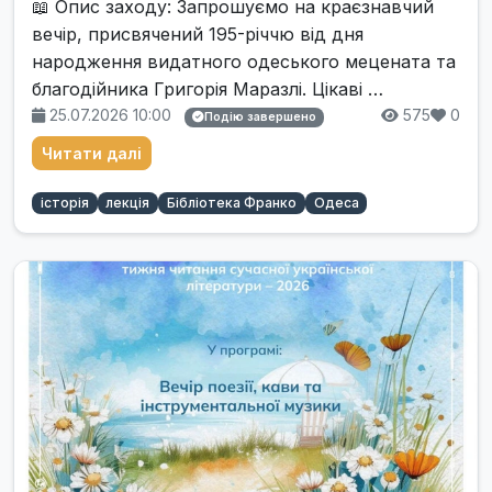
📖 Опис заходу: Запрошуємо на краєзнавчий
вечір, присвячений 195-річчю від дня
народження видатного одеського мецената та
благодійника Григорія Маразлі. Цікаві …
25.07.2026 10:00
575
0
Подію завершено
Читати далі
історія
лекція
Бібліотека Франко
Одеса