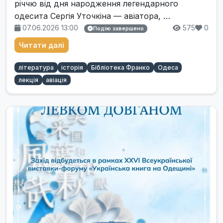
річчю від дня народження легендарного
одесита Сергія Уточкіна — авіатора, …
07.06.2026 13:00
575
0
Подію завершено
Читати далі
література
історія
Бібліотека Франко
Одеса
лекція
авіація