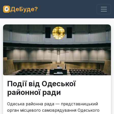
ДеБуде?
Події від Одеської
районної ради
Одеська районна рада — представницький
орган місцевого самоврядування Одеського