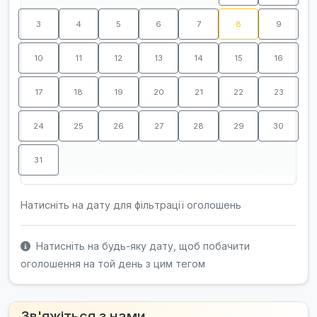
3
4
5
6
7
8
9
10
11
12
13
14
15
16
17
18
19
20
21
22
23
24
25
26
27
28
29
30
31
Натисніть на дату для фільтрації оголошень
Натисніть на будь-яку дату, щоб побачити
оголошення на той день з цим тегом
Зв'яжіться з нами