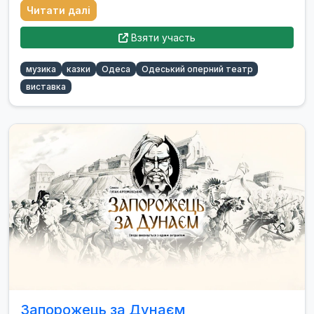
Читати далі
Взяти участь
музика
казки
Одеса
Одеський оперний театр
виставка
Запорожець за Дунаєм