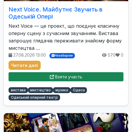
Next Voice. Майбутнє Звучить в
Одеській Опері
Next Voice — це проект, що поєднує класичну
оперну сцену з сучасним звучанням. Вистава
запрошує глядачів переживати знайому форму
мистецтва …
27.08.2026 13:00
570
0
Незабаром
Читати далі
Взяти участь
вистава
мистецтво
музика
Одеса
Одеський оперний театр