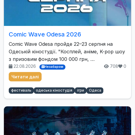
Comic Wave Odesa 2026
Comic Wave Odesa пройде 22–23 серпня на
Одеській кіностудії. "Косплей, аніме, K-pop шоу
з призовим фондом 100 000 грн, …
22.08.2026
708
0
Незабаром
Читати далі
фестиваль
одеська кіностудія
ігри
Одеса