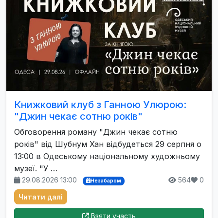
Книжковий клуб з Ганною Улюрою:
"Джин чекає сотню років"
Обговорення роману "Джин чекає сотню
років" від Шубнум Хан відбудеться 29 серпня о
13:00 в Одеському національному художньому
музеї. "У …
29.08.2026 13:00
564
0
Незабаром
Читати далі
Взяти участь