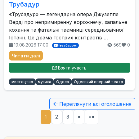
Трубадур
«Трубадур» — легендарна опера Джузеппе
Верді про непримиренну ворожнечу, запальне
кохання та фатальні таємниці середньовічної
Іспанії. Це драма гострих контрастів …
19.08.2026 17:00
569
0
Незабаром
Читати далі
Взяти участь
мистецтво
музика
Одеса
Одеський оперний театр
Переглянути всі оголошення
1
2
3
»
»»