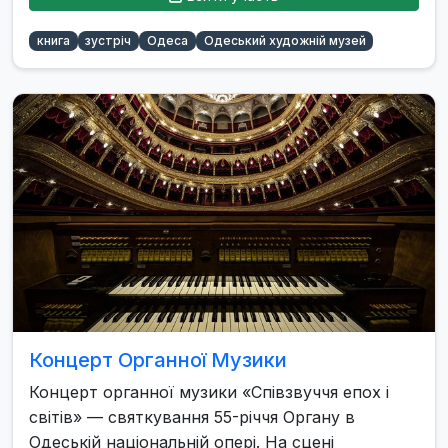
книга
зустріч
Одеса
Одеський художній музей
Концерт Органної Музики
Концерт органної музики «Співзвуччя епох і
світів» — святкування 55-річчя Органу в
Одеській національній опері. На сцені