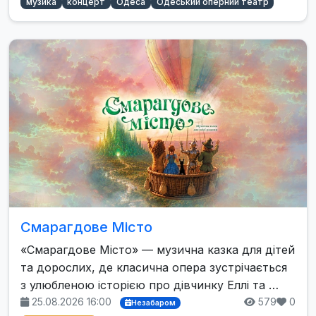
музика
концерт
Одеса
Одеський оперний театр
Смарагдове Місто
«Смарагдове Місто» — музична казка для дітей
та дорослих, де класична опера зустрічається
з улюбленою історією про дівчинку Еллі та …
25.08.2026 16:00
579
0
Незабаром