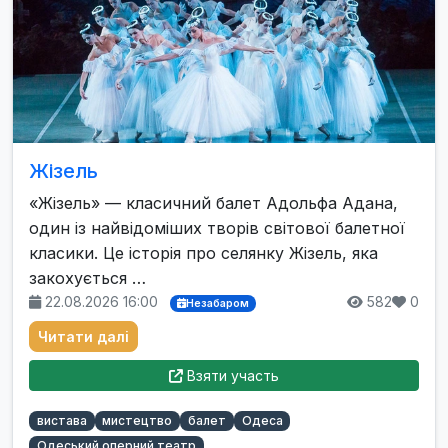
Жізель
«Жізель» — класичний балет Адольфа Адана,
один із найвідоміших творів світової балетної
класики. Це історія про селянку Жізель, яка
закохується …
22.08.2026 16:00
582
0
Незабаром
Читати далі
Взяти участь
вистава
мистецтво
балет
Одеса
Одеський оперний театр