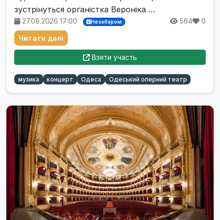
зустрінуться органістка Вероніка …
27.08.2026 17:00
564
0
Незабаром
Читати далі
Взяти участь
музика
концерт
Одеса
Одеський оперний театр