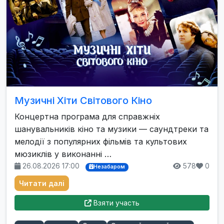
Музичні Хіти Світового Кіно
Концертна програма для справжніх
шанувальників кіно та музики — саундтреки та
мелодії з популярних фільмів та культових
мюзиклів у виконанні …
26.08.2026 17:00
578
0
Незабаром
Читати далі
Взяти участь