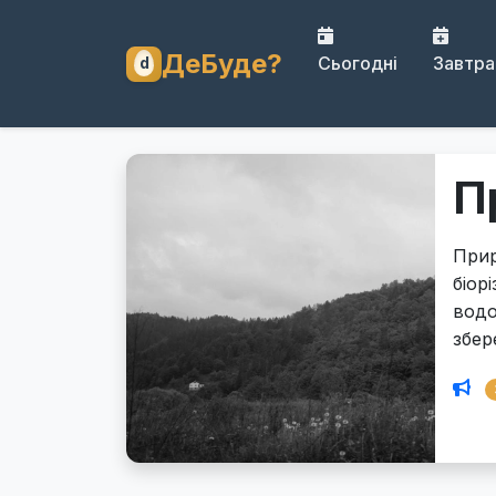
ДеБуде?
Сьогодні
Завтра
П
Прир
біор
водо
збер