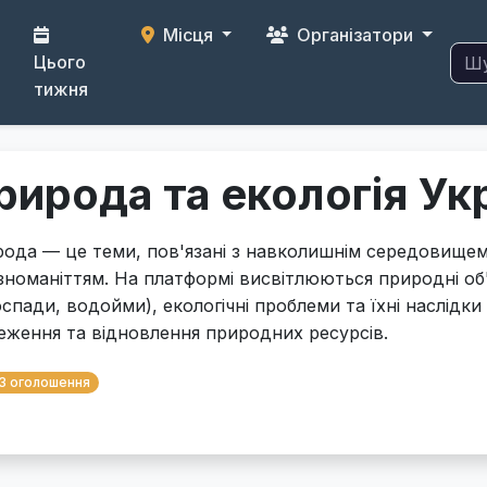
Місця
Організатори
Цього
тижня
рирода та екологія Ук
ода — це теми, пов'язані з навколишнім середовище
ізноманіттям. На платформі висвітлюються природні об'
спади, водойми), екологічні проблеми та їхні наслідки 
еження та відновлення природних ресурсів.
3 оголошення