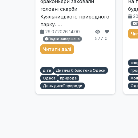
браконьєри заховали
на 
головні скарби
буд
Куяльницького природного
20
парку. …
29.07.2026 14:00
Чи
577
0
Подію завершено
Читати далі
спо
діти
Дитяча бібліотека Одеси
Гро
Одеса
природа
мол
День дикої природи
Оде