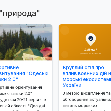
 "природа"
ортивне
Круглий стіл про
ієнтування "Одеські
вплив воєнних дій 
вки 2.0"
морські екосистем
України
ртивне орієнтування
З метою висвітлення та
еські гаївки 2.0"
обговорення актуальни
будеться 20-21 червня в
питань морських
ській області. "Два дні