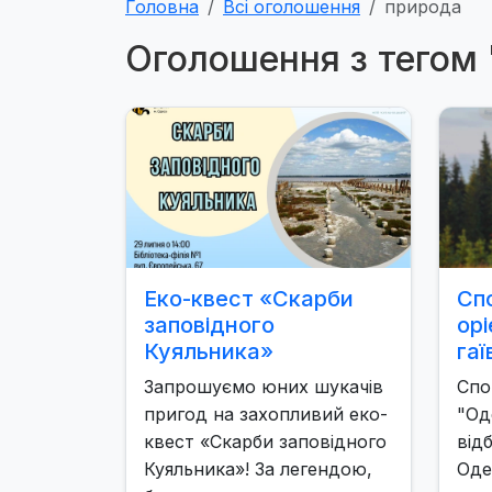
Головна
Всі оголошення
природа
Оголошення з тегом
Еко-квест «Скарби
Сп
заповідного
ор
Куяльника»
гаї
Запрошуємо юних шукачів
Спо
пригод на захопливий еко-
"Од
квест «Скарби заповідного
від
Куяльника»! За легендою,
Оде