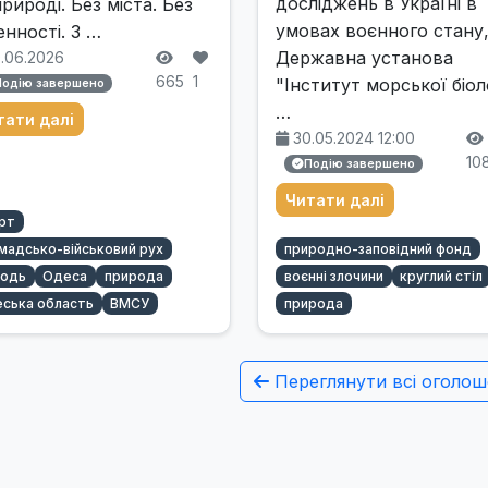
досліджень в Україні в
природі. Без міста. Без
умовах воєнного стану
енності. З …
Державна установа
.06.2026
665
1
"Інститут морської біоло
Подію завершено
…
тати далі
30.05.2024 12:00
10
Подію завершено
Читати далі
рт
мадсько-військовий рух
природно-заповідний фонд
одь
Одеса
природа
воєнні злочини
круглий стіл
ська область
ВМСУ
природа
Переглянути всі оголош