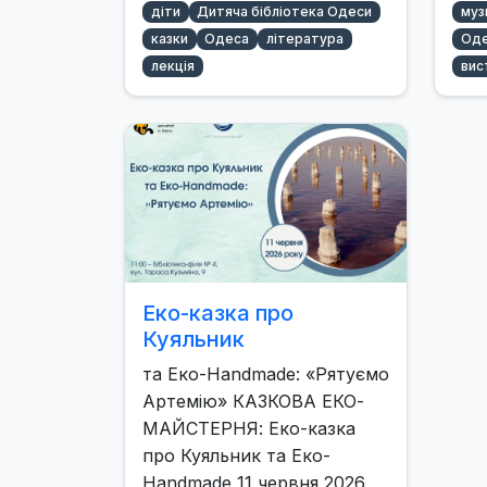
діти
Дитяча бібліотека Одеси
муз
казки
Одеса
література
Оде
лекція
вис
Еко-казка про
Куяльник
та Еко-Handmade: «Рятуємо
Артемію» КАЗКОВА ЕКО-
МАЙСТЕРНЯ: Еко-казка
про Куяльник та Еко-
Handmade 11 червня 2026