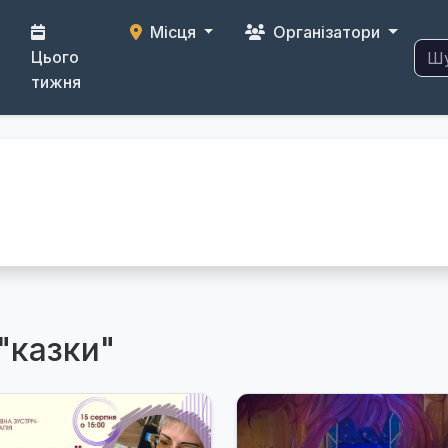
Місця
Організатори
Цього
тижня
"казки"