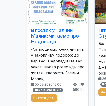
В гостях у Галини
Пі
Малик: читаємо про
Сту
Недоладію
Бал
«Запрошуємо юних читачів
Пен
у захопливу подорож до
кра
чарівної Недоладії! На вас
мот
чекає: цікава розповідь про
Дже
життя і творчість Галини
роз
Малик; …
26
05.08.2026 12:00
590
0
Подію завершено
Чи
Читати далі