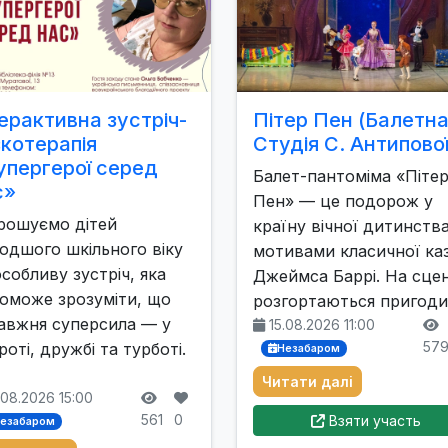
ерактивна зустріч-
Пітер Пен (Балетн
зкотерапія
Студія С. Антипової
упергерої серед
Балет-пантоміма «Піте
с»
Пен» — це подорож у
рошуємо дітей
країну вічної дитинства
одшого шкільного віку
мотивами класичної ка
особливу зустріч, яка
Джеймса Баррі. На сцен
оможе зрозуміти, що
розгортаються пригод
авжня суперсила — у
15.08.2026 11:00
57
роті, дружбі та турботі.
Незабаром
Читати далі
.08.2026 15:00
561
0
Взяти участь
езабаром