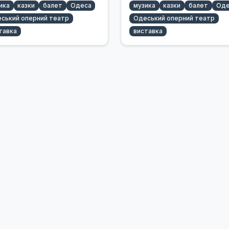
ика
казки
балет
Одеса
музика
казки
балет
Оде
ський оперний театр
Одеський оперний театр
тавка
виставка