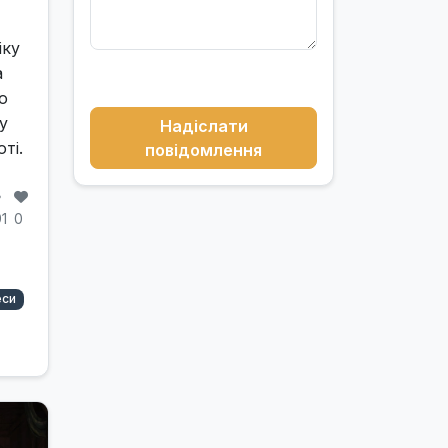
іку
а
о
у
Надіслати
ті.
повідомлення
91
0
еси