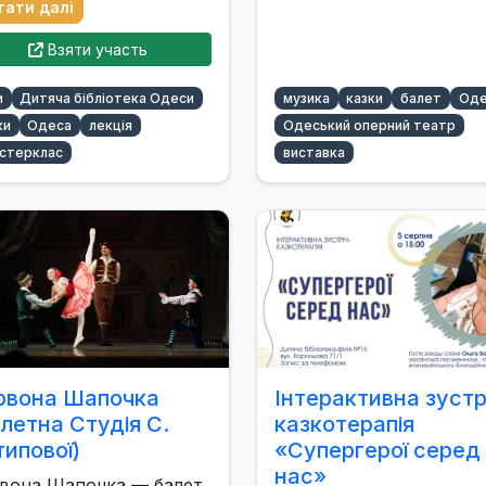
тати далі
Взяти участь
и
Дитяча бібліотека Одеси
музика
казки
балет
Оде
ки
Одеса
лекція
Одеський оперний театр
стерклас
виставка
рвона Шапочка
Інтерактивна зустр
летна Студія С.
казкотерапія
ипової)
«Супергерої серед
нас»
вона Шапочка — балет