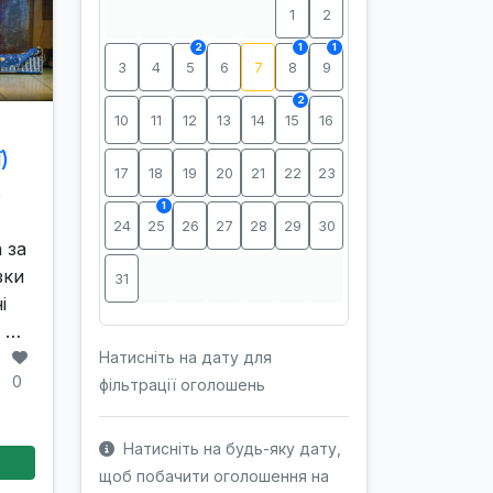
1
2
2
1
1
3
4
5
6
7
8
9
2
10
11
12
13
14
15
16
а
)
17
18
19
20
21
22
23
р
1
24
25
26
27
28
29
30
 за
зки
31
і
и …
Натисніть на дату для
9
0
фільтрації оголошень
Натисніть на будь-яку дату,
щоб побачити оголошення на