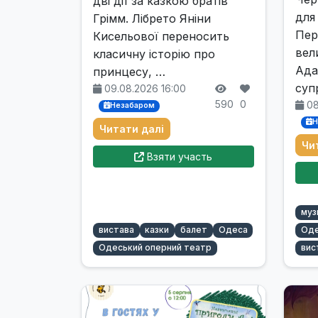
дві дії за казкою братів
для
Грімм. Лібрето Яніни
Пер
Кисельової переносить
вел
класичну історію про
Ада
принцесу, …
суп
09.08.2026 16:00
590
0
08
Незабаром
Н
Читати далі
Чи
Взяти участь
муз
вистава
казки
балет
Одеса
Оде
Одеський оперний театр
вис