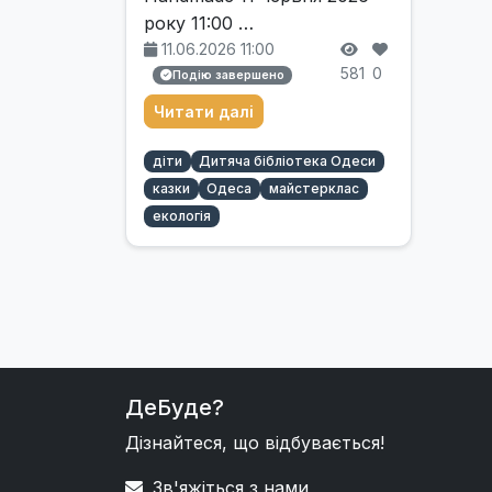
року 11:00 …
11.06.2026 11:00
581
0
Подію завершено
Читати далі
діти
Дитяча бібліотека Одеси
казки
Одеса
майстерклас
екологія
ДеБуде?
Дізнайтеся, що відбувається!
Зв'яжіться з нами