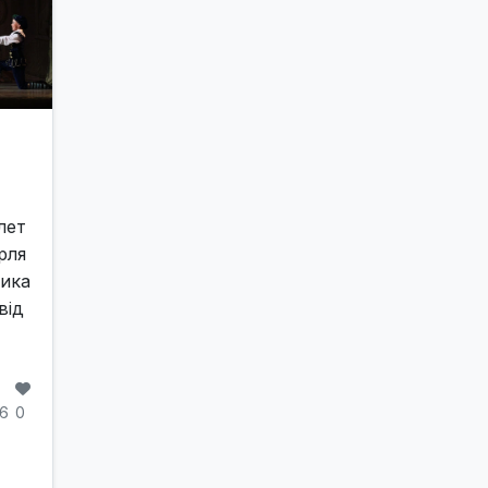
лет
рля
зика
від
6
0