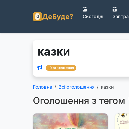
ДеБуде?
Сьогодні
Завтра
казки
10 оголошення
Головна
Всі оголошення
казки
Оголошення з тегом 