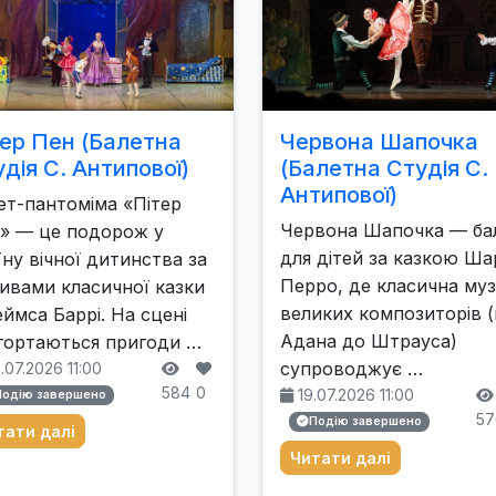
тер Пен (Балетна
Червона Шапочка
дія С. Антипової)
(Балетна Студія С.
Антипової)
ет-пантоміма «Пітер
Червона Шапочка — ба
» — це подорож у
для дітей за казкою Ша
їну вічної дитинства за
Перро, де класична му
ивами класичної казки
великих композиторів (
ймса Баррі. На сцені
Адана до Штрауса)
гортаються пригоди …
супроводжує …
.07.2026 11:00
584
0
19.07.2026 11:00
Подію завершено
57
Подію завершено
тати далі
Читати далі