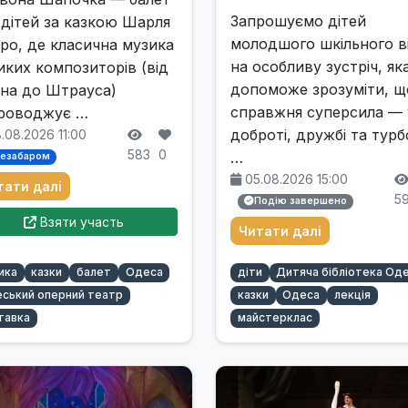
Запрошуємо дітей
 дітей за казкою Шарля
молодшого шкільного в
ро, де класична музика
на особливу зустріч, як
иких композиторів (від
допоможе зрозуміти, щ
на до Штрауса)
справжня суперсила — 
роводжує …
доброті, дружбі та турбо
.08.2026 11:00
583
0
…
езабаром
05.08.2026 15:00
тати далі
5
Подію завершено
Взяти участь
Читати далі
ика
казки
балет
Одеса
діти
Дитяча бібліотека Од
ський оперний театр
казки
Одеса
лекція
тавка
майстерклас