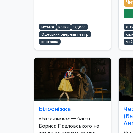
Чи
музика
казки
Одеса
діт
Одеський оперний театр
каз
виставка
май
Білосніжка
Че
(Ба
«Білосніжка» — балет
Ант
Бориса Павловського на
Чер