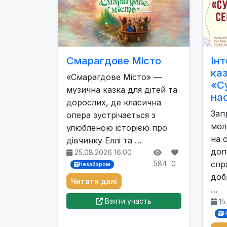
Смарагдове Місто
Інт
ка
«Смарагдове Місто» —
«С
музична казка для дітей та
на
дорослих, де класична
Зап
опера зустрічається з
мол
улюбленою історією про
на 
дівчинку Еллі та …
доп
25.08.2026 16:00
584
0
спр
Незабаром
доб
Читати далі
…
Взяти участь
15
Н