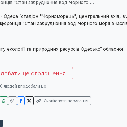
енція "Стан забруднення вод Чорного …
 - Одеса (стадіон "Чорноморець", центральний вхід, ву
онференція "Стан забруднення вод Чорного моря внаслі
ту екології та природних ресурсів Одеської обласної
добати це оголошення
0
людей вподобали це
Скопіювати посилання
я