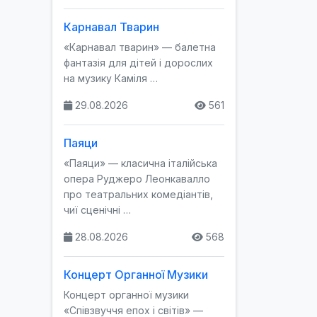
Карнавал Тварин
«Карнавал тварин» — балетна
фантазія для дітей і дорослих
на музику Каміля …
29.08.2026
561
Паяци
«Паяци» — класична італійська
опера Руджеро Леонкавалло
про театральних комедіантів,
чиї сценічні …
28.08.2026
568
Концерт Органної Музики
Концерт органної музики
«Співзвуччя епох і світів» —