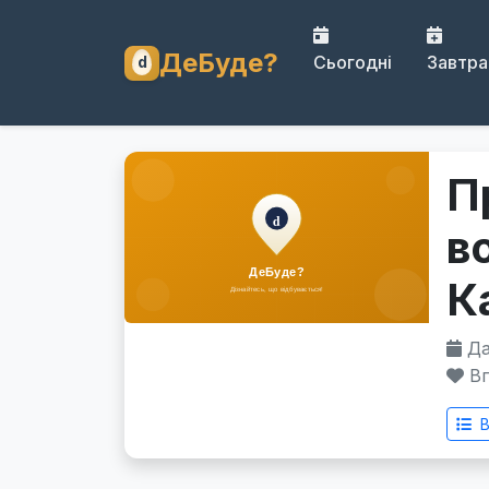
ДеБуде?
Сьогодні
Завтра
П
в
К
Дат
Вп
В