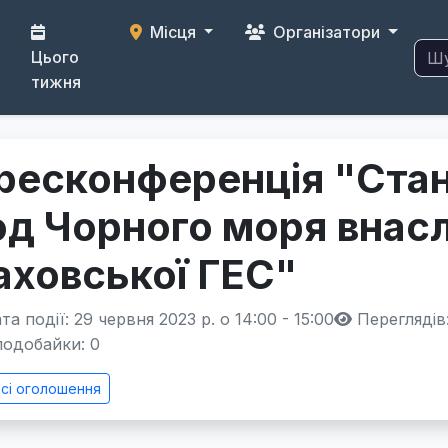
Місця
Організатори
Цього
тижня
ресконференція "Стан
од Чорного моря внасл
аховської ГЕС"
а події: 29 червня 2023 р. о 14:00 - 15:00
Переглядів
одобайки:
0
сі оголошення