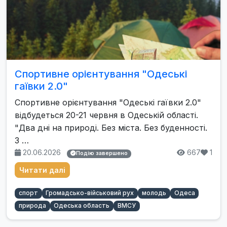
Спортивне орієнтування "Одеські
гаївки 2.0"
Спортивне орієнтування "Одеські гаївки 2.0"
відбудеться 20-21 червня в Одеській області.
"Два дні на природі. Без міста. Без буденності.
З …
20.06.2026
667
1
Подію завершено
Читати далі
спорт
Громадсько-військовий рух
молодь
Одеса
природа
Одеська область
ВМСУ