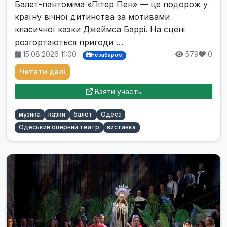
Балет-пантоміма «Пітер Пен» — це подорож у
країну вічної дитинства за мотивами
класичної казки Джеймса Баррі. На сцені
розгортаються пригоди …
15.08.2026 11:00
579
0
Незабаром
Читати далі
Взяти участь
музика
казки
балет
Одеса
Одеський оперний театр
виставка