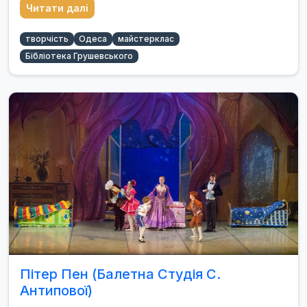
Читати далі
творчість
Одеса
майстерклас
Бібліотека Грушевського
Пітер Пен (Балетна Студія С.
Антипової)