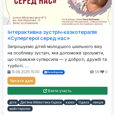
Інтерактивна зустріч-казкотерапія
«Супергерої серед нас»
Запрошуємо дітей молодшого шкільного віку
на особливу зустріч, яка допоможе зрозуміти,
що справжня суперсила — у доброті, дружбі та
турботі. …
15.08.2026 15:00
561
0
Незабаром
Читати далі
Взяти участь
діти
Дитяча бібліотека Одеси
казки
Одеса
лекція
майстерклас