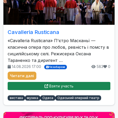
Cavalleria Rusticana
«Cavalleria Rusticana» П'єтро Масканьї —
класична опера про любов, ревність і помсту в
сицилійському селі. Режисерка Оксана
Тараненко та диригент …
14.08.2026 17:00
583
0
Незабаром
Читати далі
Взяти участь
вистава
музика
Одеса
Одеський оперний театр