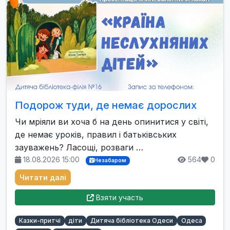
Подорож туди, де немає дорослих
Чи мріяли ви хоча б на день опинитися у світі,
де немає уроків, правил і батьківських
зауважень? Ласощі, розваги …
18.08.2026 15:00
564
0
Незабаром
Читати далі
Взяти участь
Казки-притчі
діти
Дитяча бібліотека Одеси
Одеса