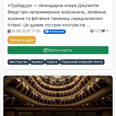
«Трубадур» — легендарна опера Джузеппе
Верді про непримиренну ворожнечу, запальне
кохання та фатальні таємниці середньовічної
Іспанії. Це драма гострих контрастів …
19.08.2026 17:00
572
0
Незабаром
Читати далі
Взяти участь
мистецтво
музика
Одеса
Одеський оперний театр