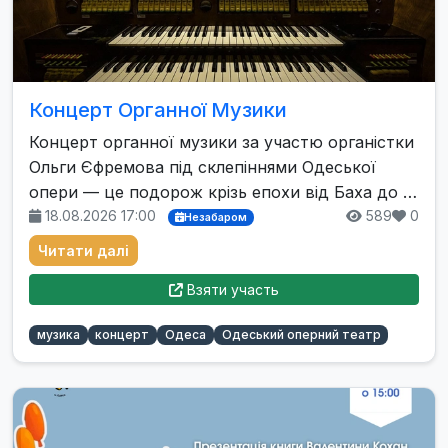
Концерт Органної Музики
Концерт органної музики за участю органістки
Ольги Єфремова під склепіннями Одеської
опери — це подорож крізь епохи від Баха до …
18.08.2026 17:00
589
0
Незабаром
Читати далі
Взяти участь
музика
концерт
Одеса
Одеський оперний театр