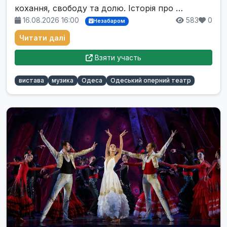
кохання, свободу та долю. Історія про …
16.08.2026 16:00
583
0
Незабаром
Читати далі
Взяти участь
вистава
музика
Одеса
Одеський оперний театр