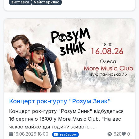
виставка
майстерклас
Концерт рок-гурту "Розум Зник"
Концерт рок-гурту "Розум Зник" відбудеться
16 серпня о 18:00 у More Music Club. "На вас
чекає майже дві години живого …
16.08.2026 18:00
620
0
Незабаром