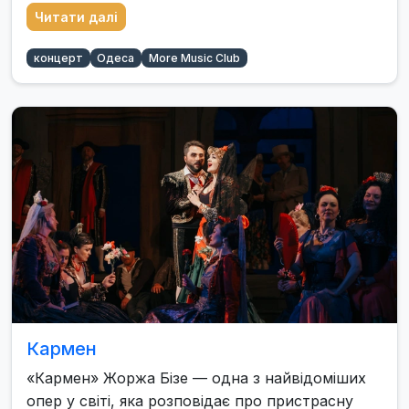
Читати далі
концерт
Одеса
More Music Club
Кармен
«Кармен» Жоржа Бізе — одна з найвідоміших
опер у світі, яка розповідає про пристрасну