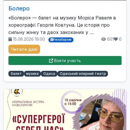
Болеро
«Болеро» — балет на музику Моріса Равеля в
хореографії Георгія Ковтуна. Це історія про
сильну жінку та двох закоханих у …
15.08.2026 16:00
601
0
Незабаром
Читати далі
Взяти участь
балет
музика
Одеса
Одеський оперний театр