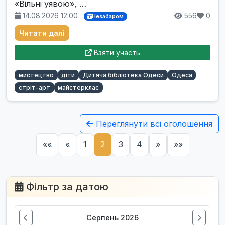
«Вільні уявою», …
14.08.2026 12:00
556
0
Незабаром
Читати далі
Взяти участь
мистецтво
діти
Дитяча бібліотека Одеси
Одеса
стріт-арт
майстерклас
Переглянути всі оголошення
««
«
1
2
3
4
»
»»
Фільтр за датою
Серпень 2026