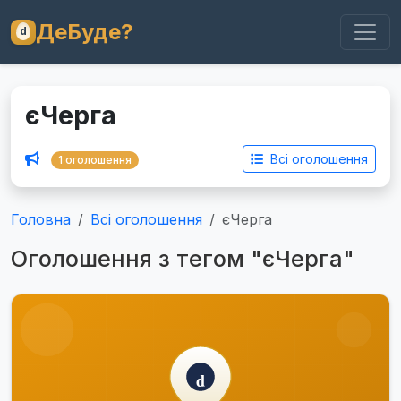
ДеБуде?
єЧерга
Всі оголошення
1 оголошення
Головна
Всі оголошення
єЧерга
Оголошення з тегом "єЧерга"