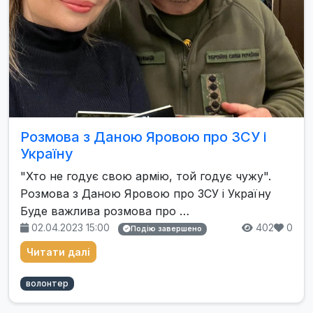
Розмова з Даною Яровою про ЗСУ і
Україну
"Хто не годує свою армію, той годує чужу".
Розмова з Даною Яровою про ЗСУ і Україну
Буде важлива розмова про …
02.04.2023 15:00
402
0
Подію завершено
Читати далі
волонтер