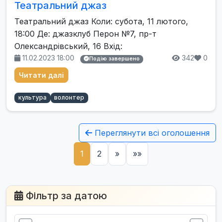
Театральний джаз
Театральний джаз Коли: субота, 11 лютого,
18:00 Де: джазклуб Перон №7, пр-т
Олександрівський, 16 Вхід:
11.02.2023 18:00
342
0
Подію завершено
Читати далі
культура
волонтер
Переглянути всі оголошення
1
2
»
»»
Фільтр за датою