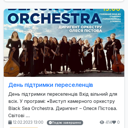
День підтримки переселенців
День підтримки переселенців Вхід вільний для
всіх. У програмі: ▪️Виступ камерного оркестру
Black Sea Orchestra. Диригент – Олеся Пістова.
Світові …
12.02.2023 13:00
414
0
Подію завершено