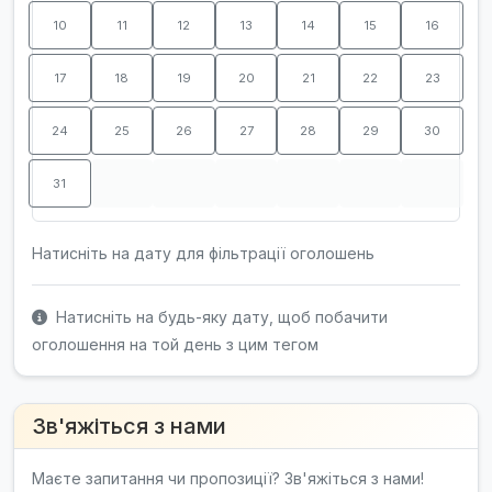
10
11
12
13
14
15
16
17
18
19
20
21
22
23
24
25
26
27
28
29
30
31
Натисніть на дату для фільтрації оголошень
Натисніть на будь-яку дату, щоб побачити
оголошення на той день з цим тегом
Зв'яжіться з нами
Маєте запитання чи пропозиції? Зв'яжіться з нами!