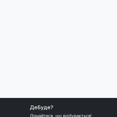
ДеБуде?
Дізнайтеся, що відбувається!