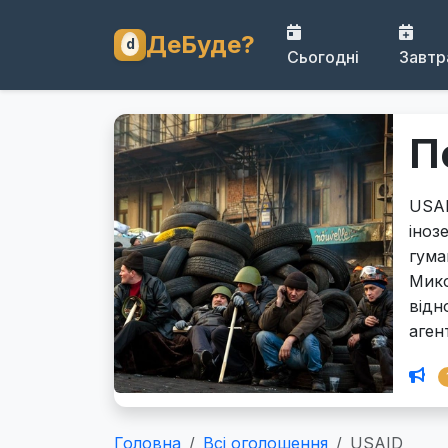
ДеБуде?
Сьогодні
Завтр
П
USAI
іноз
гума
Мико
відн
аген
Головна
Всі оголошення
USAID