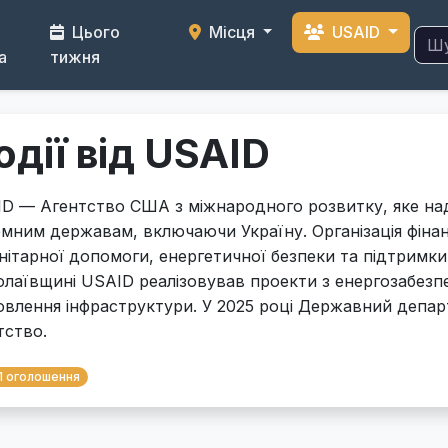
Цього
Місця
USAID
а
тижня
одії від USAID
D — Агентство США з міжнародного розвитку, яке на
емним державам, включаючи Україну. Організація фіна
нітарної допомоги, енергетичної безпеки та підтримк
лаївщині USAID реалізовував проекти з енергозабезпе
овлення інфраструктури. У 2025 році Державний депа
тство.
1 оголошення