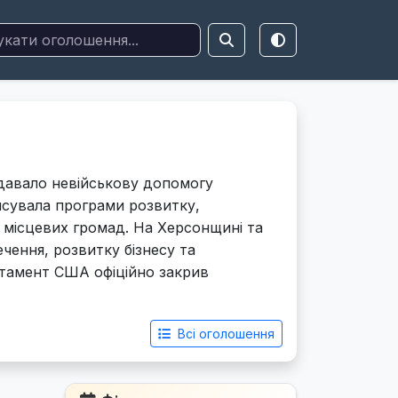
давало невійськову допомогу
нсувала програми розвитку,
и місцевих громад. На Херсонщині та
чення, розвитку бізнесу та
ртамент США офіційно закрив
Всі оголошення