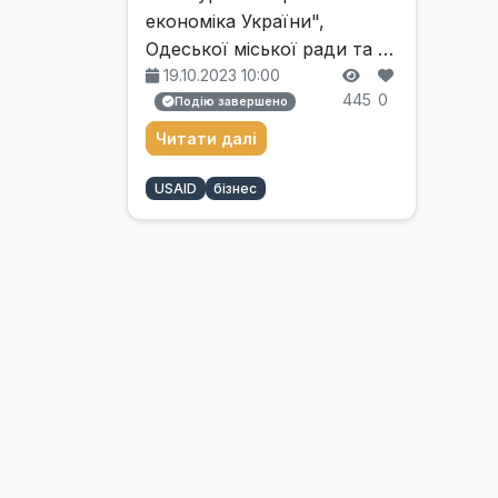
економіка України",
Одеської міської ради та …
19.10.2023 10:00
445
0
Подію завершено
Читати далі
USAID
бізнес