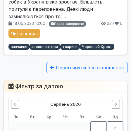
собак в Україні різко зростає. Більшість
притулків переповнена. Деякі люди
замислюються про те, …
18.06.2023 10:00
377
0
Подію завершено
Читати далі
навчання
зооволонтери
тварини
Червоний Хрест
Переглянути всі оголошення
Фільтр за датою
Серпень 2026
Пн
Вт
Ср
Чт
Пт
Сб
Нд
1
2