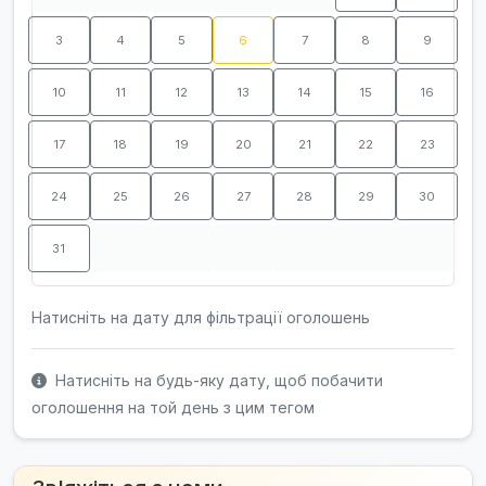
3
4
5
6
7
8
9
10
11
12
13
14
15
16
17
18
19
20
21
22
23
24
25
26
27
28
29
30
31
Натисніть на дату для фільтрації оголошень
Натисніть на будь-яку дату, щоб побачити
оголошення на той день з цим тегом