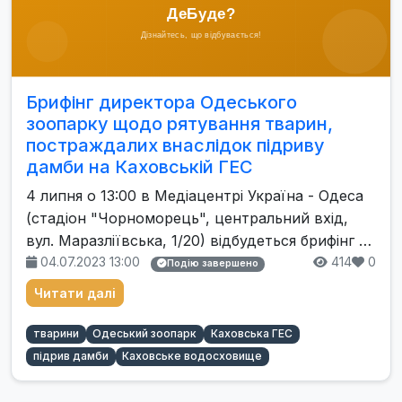
Брифінг директора Одеського
зоопарку щодо рятування тварин,
постраждалих внаслідок підриву
дамби на Каховській ГЕС
4 липня о 13:00 в Медіацентрі Україна - Одеса
(стадіон "Чорноморець", центральний вхід,
вул. Маразліївська, 1/20) відбудеться брифінг …
04.07.2023 13:00
414
0
Подію завершено
Читати далі
тварини
Одеський зоопарк
Каховська ГЕС
підрив дамби
Каховське водосховище