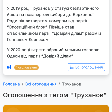
У 2019 році Труханов у статусі безпартійного
йшов на позачергові вибори до Верховної
Ради під четвертим номером від партії
“Опозиційний блок”. Пізніше став
співочільником партії “Довіряй ділам” разом із
Геннадієм Кернесом.
У 2020 році втретє обраний міським головою
Одеси від партії “Довіряй ділам”.
Всі оголошення
1 оголошення
Головна
Всі оголошення
Труханов
Оголошення з тегом "Труханов"