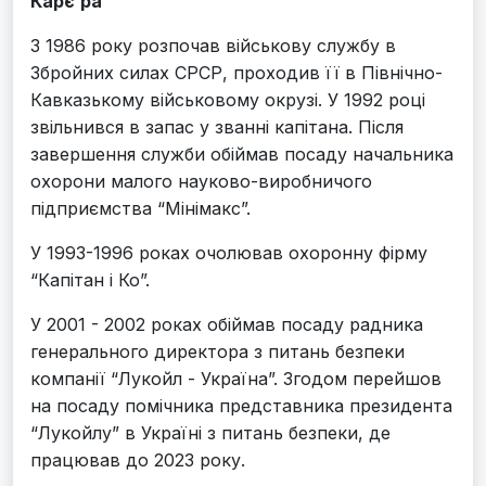
Карє’ра
З 1986 року розпочав військову службу в
Збройних силах СРСР, проходив її в Північно-
Кавказькому військовому окрузі. У 1992 році
звільнився в запас у званні капітана. Після
завершення служби обіймав посаду начальника
охорони малого науково-виробничого
підприємства “Мінімакс”.
У 1993-1996 роках очолював охоронну фірму
“Капітан і Ко”.
У 2001 - 2002 роках обіймав посаду радника
генерального директора з питань безпеки
компанії “Лукойл - Україна”. Згодом перейшов
на посаду помічника представника президента
“Лукойлу” в Україні з питань безпеки, де
працював до 2023 року.