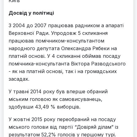
Київ”
Досвід у політиці
З 2004 до 2007 працював радником а апараті
Верховної Ради. Упродовж 5 скликання
працював помічником-консультантом
народного депутата Олександра Рябеки на
платній основі. У 4 скликанні обіймав посаду
помічника-консультанта Віктора Разводського
- як на платній основі, так і на громадських
засадах.
У травні 2014 року був вперше обраний
міським головою як самовисуванець,
здобувши 43,49 % виборців.
У жовтні 2015 року переобраний на посаду
міського голови від партії “Довіряй ділам” із
результатом 52,2% голосів у першому турі.