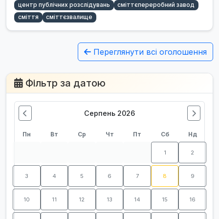
центр публічних розслідувань
сміттєпереробний завод
сміття
сміттєзвалище
Переглянути всі оголошення
Фільтр за датою
Серпень 2026
Пн
Вт
Ср
Чт
Пт
Сб
Нд
1
2
3
4
5
6
7
8
9
10
11
12
13
14
15
16