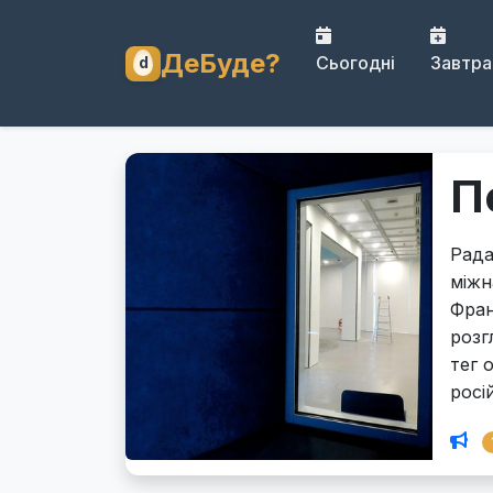
ДеБуде?
Сьогодні
Завтра
П
Рада
міжн
Фран
розг
тег 
росій