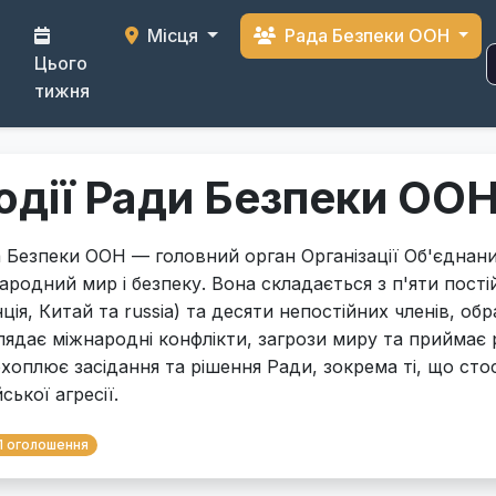
Місця
Рада Безпеки ООН
Цього
тижня
одії Ради Безпеки ОО
 Безпеки ООН — головний орган Організації Об'єднани
ародний мир і безпеку. Вона складається з п'яти пості
ція, Китай та russia) та десяти непостійних членів, об
лядає міжнародні конфлікти, загрози миру та приймає 
охоплює засідання та рішення Ради, зокрема ті, що стос
ської агресії.
1 оголошення