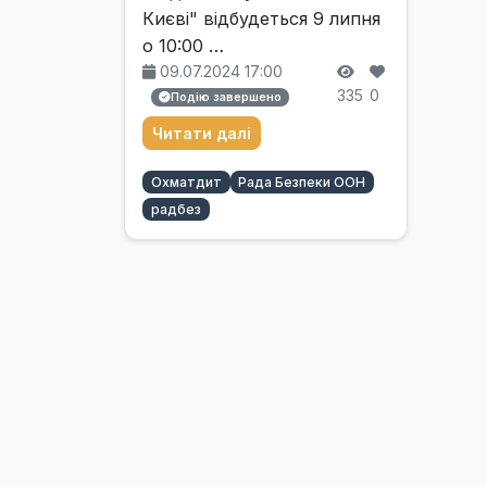
Києві" відбудеться 9 липня
о 10:00 …
09.07.2024 17:00
335
0
Подію завершено
Читати далі
Охматдит
Рада Безпеки ООН
радбез