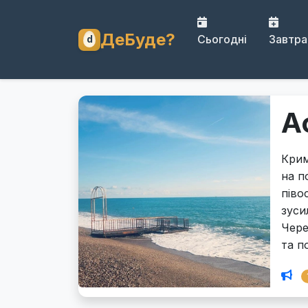
ДеБуде?
Сьогодні
Завтра
А
Крим
на п
піво
зуси
Чере
та п