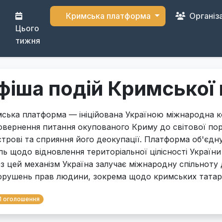
Кримська платформа
Організ
Цього
тижня
фіша подій Кримської
ська платформа — ініційована Україною міжнародна к
овернення питання окупованого Криму до світової по
строві та сприяння його деокупації. Платформа об'єдну
ль щодо відновлення територіальної цілісності України
з цей механізм Україна залучає міжнародну спільноту
орушень прав людини, зокрема щодо кримських татар
1 оголошення