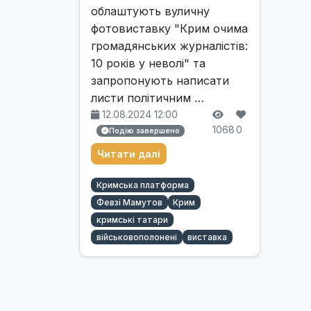
облаштують вуличну
фотовиставку "Крим очима
громадянських журналістів:
10 років у неволі" та
запропонують написати
листи політичним …
12.08.2024 12:00
1068
0
Подію завершено
Читати далі
Кримська платформа
Февзі Мамутов
Крим
кримські татари
військовополонені
виставка