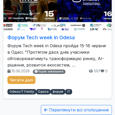
Форум Tech week in Odesa
Форум Tech week in Odesa пройде 15-16 червня
в Одесі. "Протягом двох днів учасники
обговорюватимуть трансформацію ринку, AI-
рішення, розвиток екосистем, …
15.06.2026
597
0
Подію завершено
Читати далі
Odesa IT Family
Одеса
форум
IT
Переглянути всі оголошення