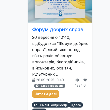
Форум добрих справ
26 вересня о 10:40,
відбудеться "Форум добрих
справ", який вже понад
п’ять років об’єднує
волонтерів, благодійників,
військових, освітян,
культурних …
26.09.2025 10:40
1334
0
Подію завершено
Читати далі
ІРГС імені Голди Меїр
Одеса