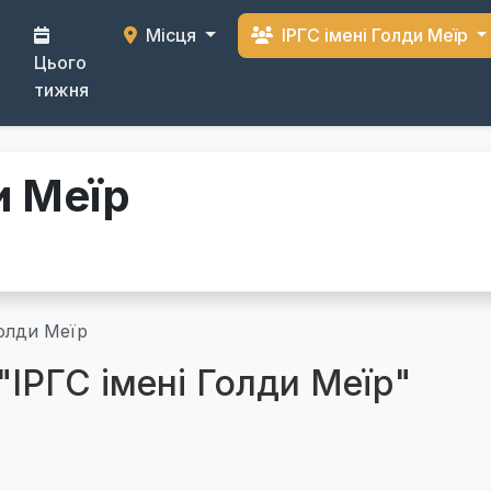
Місця
ІРГС імені Голди Меїр
Цього
тижня
и Меїр
Голди Меїр
"ІРГС імені Голди Меїр"