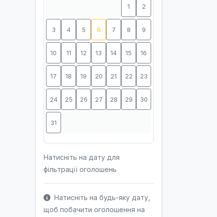
1
2
3
4
5
6
7
8
9
10
11
12
13
14
15
16
17
18
19
20
21
22
23
24
25
26
27
28
29
30
31
Натисніть на дату для
фільтрації оголошень
Натисніть на будь-яку дату,
щоб побачити оголошення на