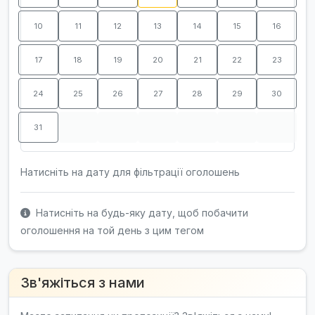
10
11
12
13
14
15
16
17
18
19
20
21
22
23
24
25
26
27
28
29
30
31
Натисніть на дату для фільтрації оголошень
Натисніть на будь-яку дату, щоб побачити
оголошення на той день з цим тегом
Зв'яжіться з нами