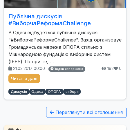
Публічна дискусія
#ВиборчаРеформаChallenge
В Одесі відбудеться публічна дискусія
"#ВиборчаРеформаChallenge". Захід організовує
Громадянська мережа ОПОРА спільно з
Міжнародною фундацією виборчих систем
(IFES). Попри те, …
21.03.2017 00:00
192
0
Подію завершено
Читати далі
Дискусія
Одеса
ОПОРА
вибори
Переглянути всі оголошення