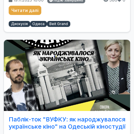
Подію завершено
Читати далі
Дискусія
Одеса
Beit Grand
Паблік-ток "ВУФКУ: як народжувалося
українське кіно" на Одеській кіностудії