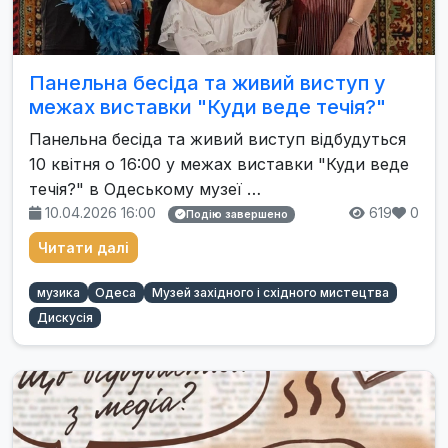
Панельна бесіда та живий виступ у
межах виставки "Куди веде течія?"
Панельна бесіда та живий виступ відбудуться
10 квітня о 16:00 у межах виставки "Куди веде
течія?" в Одеському музеї …
10.04.2026 16:00
619
0
Подію завершено
Читати далі
музика
Одеса
Музей західного і східного мистецтва
Дискусія