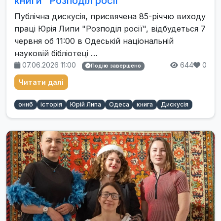
книги "Розподіл росії"
Публічна дискусія, присвячена 85-річчю виходу
праці Юрія Липи "Розподіл росії", відбудеться 7
червня об 11:00 в Одеській національній
науковій бібліотеці …
07.06.2026 11:00
644
0
Подію завершено
Читати далі
оннб
історія
Юрій Липа
Одеса
книга
Дискусія