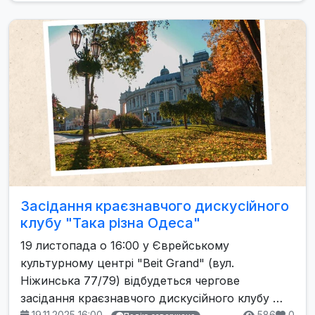
Засідання краєзнавчого дискусійного
клубу "Така різна Одеса"
19 листопада о 16:00 у Єврейському
культурному центрі "Beit Grand" (вул.
Ніжинська 77/79) відбудеться чергове
засідання краєзнавчого дискусійного клубу …
19.11.2025 16:00
586
0