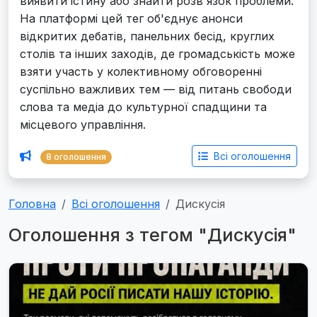
виявити істину або знайти розв'язок проблеми.
На платформі цей тег об'єднує анонси
відкритих дебатів, панельних бесід, круглих
столів та інших заходів, де громадськість може
взяти участь у колективному обговоренні
суспільно важливих тем — від питань свободи
слова та медіа до культурної спадщини та
місцевого управління.
Всі оголошення
8 оголошення
Головна
Всі оголошення
Дискусія
Оголошення з тегом "Дискусія"