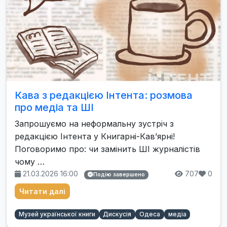
Кава з редакцією Інтента: розмова
про медіа та ШІ
Запрошуємо на неформальну зустріч з
редакцією Інтента у Книгарні-Кавʼярні!
Поговоримо про: чи замінить ШІ журналістів
чому …
21.03.2026 16:00
707
0
Подію завершено
Читати далі
Музей української книги
Дискусія
Одеса
медіа