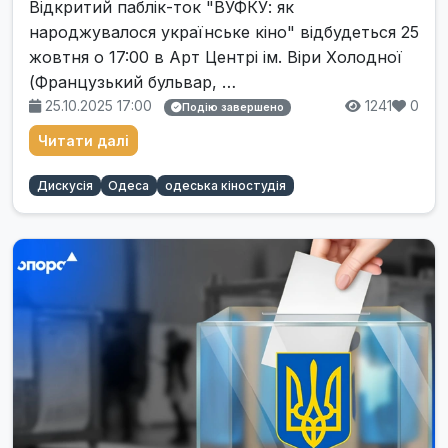
Відкритий паблік-ток "ВУФКУ: як
народжувалося українське кіно" відбудеться 25
жовтня о 17:00 в Арт Центрі ім. Віри Холодної
(Французький бульвар, …
25.10.2025 17:00
1241
0
Подію завершено
Читати далі
Дискусія
Одеса
одеська кіностудія