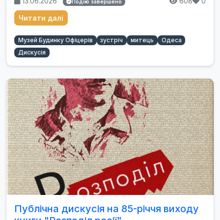
13.06.2026
608
0
Подію завершено
Читати далі
Музей Будинку Офіцерів
зустріч
митець
Одеса
Дискусія
Публічна дискусія на 85-річчя виходу