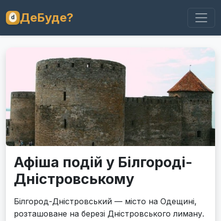
ДеБуде?
Афіша подій у Білгороді-
Дністровському
Білгород-Дністровський — місто на Одещині,
розташоване на березі Дністровського лиману.