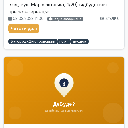
вхід, вул. Маразліївська, 1/20) відбудеться
пресконференція:
03.03.2023 11:00
418
0
Подію завершено
Читати далі
Білгород-Дністровський
порт
аукціон