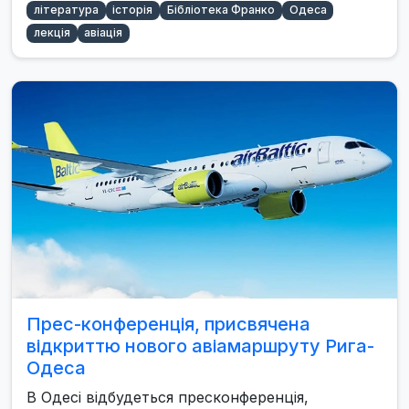
література
історія
Бібліотека Франко
Одеса
лекція
авіація
Прес-конференція, присвячена
відкриттю нового авіамаршруту Рига-
Одеса
В Одесі відбудеться пресконференція,