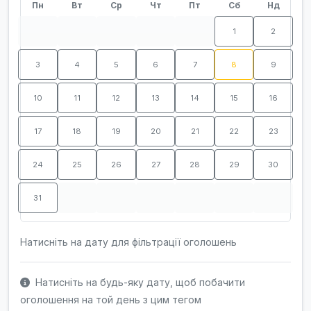
Пн
Вт
Ср
Чт
Пт
Сб
Нд
1
2
3
4
5
6
7
8
9
10
11
12
13
14
15
16
17
18
19
20
21
22
23
24
25
26
27
28
29
30
31
Натисніть на дату для фільтрації оголошень
Натисніть на будь-яку дату, щоб побачити
оголошення на той день з цим тегом