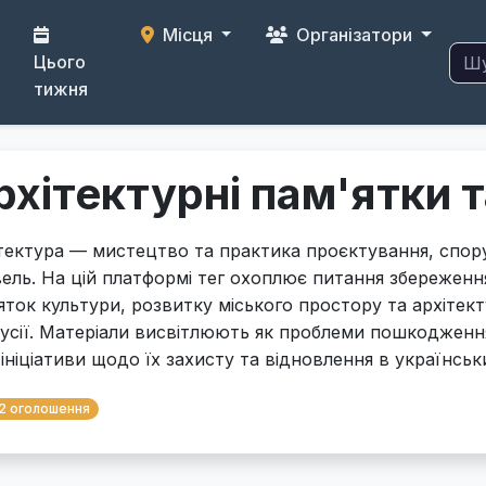
Місця
Організатори
Цього
тижня
рхітектурні пам'ятки 
тектура — мистецтво та практика проєктування, спо
вель. На цій платформі тег охоплює питання збереженн
яток культури, розвитку міського простору та архітек
усії. Матеріали висвітлюють як проблеми пошкодження
і ініціативи щодо їх захисту та відновлення в українськ
2 оголошення