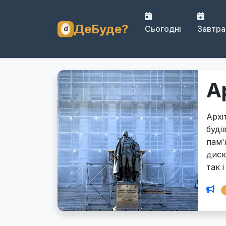
ДеБуде?
Сьогодні
Завтра
А
Архі
буді
пам'
диск
так 