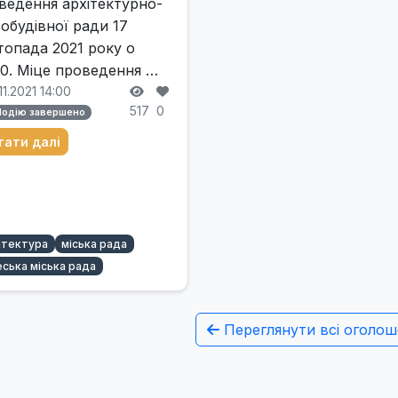
ведення архітектурно-
тобудівної ради 17
топада 2021 року о
00. Міце проведення …
11.2021 14:00
517
0
Подію завершено
тати далі
ітектура
міська рада
ська міська рада
Переглянути всі оголош