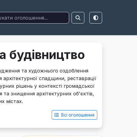
та будівництво
рудження та художнього оздоблення
я архітектурної спадщини, реставрації
турних рішень у контексті громадської
 та знищення архітектурних об'єктів,
их містах.
Всі оголошення