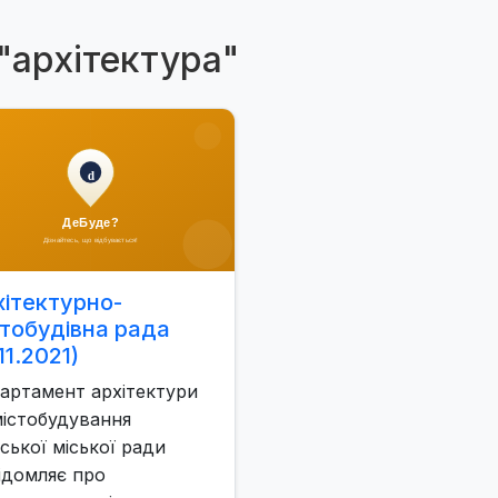
"архітектура"
хітектурно-
стобудівна рада
.11.2021)
артамент архітектури
містобудування
ської міської ради
ідомляє про