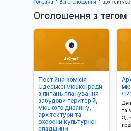
Головна
Всі оголошення
архітектура
Оголошення з тегом 
Постійна комісія
Ар
Одеської міської ради
мі
з питань планування
(17
забудови територій,
Деп
міського дизайну,
та 
архітектури та
Оде
охорони культурної
пов
спадщини