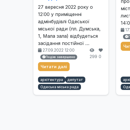
про
27 вересня 2022 року о
міс
12:00 у приміщенні
лис
адмінбудівлі Одеської
14:
міської ради (пл. Думська,
17.
1, Мала зала) відбудеться
засідання постійної …
Чи
27.09.2022 12:00
299
0
Подію завершено
Читати далі
архітектура
депутат
арх
Одеська міська рада
Оде