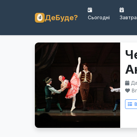
ДеБуде?
Сьогодні
Завтра
Ч
А
Дат
Вп
В