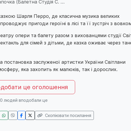
очка (Балетна Студія С. …
 казкою Шарля Перро, де класична музика великих
роводжує пригоди героїні в лісі та її зустріч з вовком
атру опери та балету разом з вихованцями студії Сві
ктакль для сімей з дітьми, де казка оживає через тане
 постановка заслуженої артистки України Світлани
осферу, яка захопить як малюків, так і дорослих.
добати це оголошення
0
людей вподобали це
Скопіювати посилання