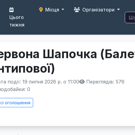
Місця
Організатори
Цього
тижня
ервона Шапочка (Балет
нтипової)
а події: 19 липня 2026 р. о 11:00
Переглядів: 576
одобайки:
0
сі оголошення