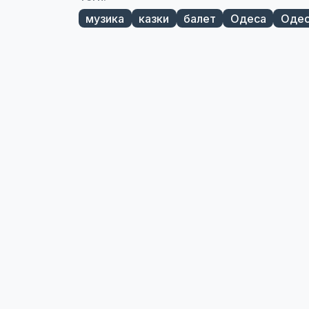
музика
казки
балет
Одеса
Одес