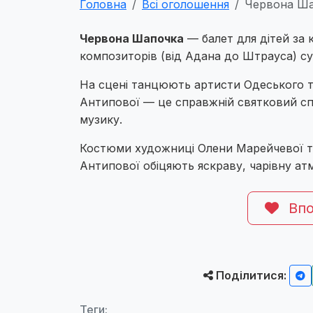
Головна
Всі оголошення
Червона Шап
Червона Шапочка
— балет для дітей за
композиторів (від Адана до Штрауса) суп
На сцені танцюють артисти Одеського те
Антипової — це справжній святковий спе
музику.
Костюми художниці Олени Марейчевої та
Антипової обіцяють яскраву, чарівну атм
Впо
Поділитися:
Теги: