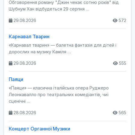
Обговорення роману "Джин чекає сотню років" від
Шубнум Хан відбудеться 29 серпня …
29.08.2026
572
Карнавал Тварин
«Карнавал тварин» — балетна фантазія для дітей і
дорослих на музику Каміля …
29.08.2026
555
Паяци
«Паяци» — класична італійська опера Руджеро
Леонкавалло про театральних комедіантів, чиї
сценічні …
28.08.2026
565
Концерт Органної Музики