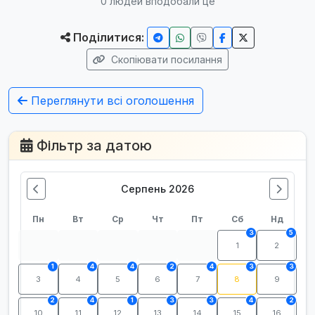
0
людей вподобали це
Поділитися:
Скопіювати посилання
Переглянути всі оголошення
Фільтр за датою
Серпень 2026
Пн
Вт
Ср
Чт
Пт
Сб
Нд
3
5
1
2
1
4
4
2
4
3
3
3
4
5
6
7
8
9
2
4
1
3
3
4
2
10
11
12
13
14
15
16