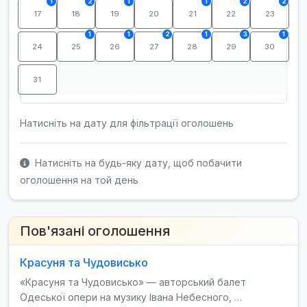
1
2
1
1
2
2
17
18
19
20
21
22
23
1
1
2
1
3
1
24
25
26
27
28
29
30
31
Натисніть на дату для фільтрації оголошень
Натисніть на будь-яку дату, щоб побачити
оголошення на той день
Пов'язані оголошення
Красуня та Чудовисько
«Красуня та Чудовисько» — авторський балет
Одеської опери на музику Івана Небесного, …