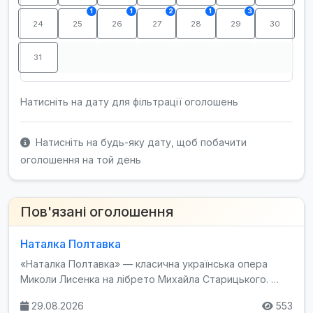
1
1
2
1
3
24
25
26
27
28
29
30
31
Натисніть на дату для фільтрації оголошень
Натисніть на будь-яку дату, щоб побачити
оголошення на той день
Пов'язані оголошення
Наталка Полтавка
«Наталка Полтавка» — класична українська опера
Миколи Лисенка на лібрето Михайла Старицького. …
29.08.2026
553