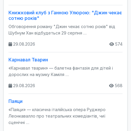
Книжковий клуб з Ганною Улюрою: "Джин чекає
сотню років"
Обговорення роману "Джин чекає сотню років" від
Шубнум Хан відбудеться 29 серпня …
29.08.2026
574
Карнавал Тварин
«Карнавал тварин» — балетна фантазія для дітей і
дорослих на музику Каміля …
29.08.2026
568
Паяци
«Паяци» — класична італійська опера Руджеро
Леонкавалло про театральних комедіантів, чиї
сценічні …