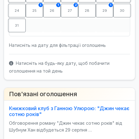
1
1
2
1
24
25
26
27
28
29
30
31
Натисніть на дату для фільтрації оголошень
Натисніть на будь-яку дату, щоб побачити
оголошення на той день
Пов'язані оголошення
Книжковий клуб з Ганною Улюрою: "Джин чекає
сотню років"
Обговорення роману "Джин чекає сотню років" від
Шубнум Хан відбудеться 29 серпня …