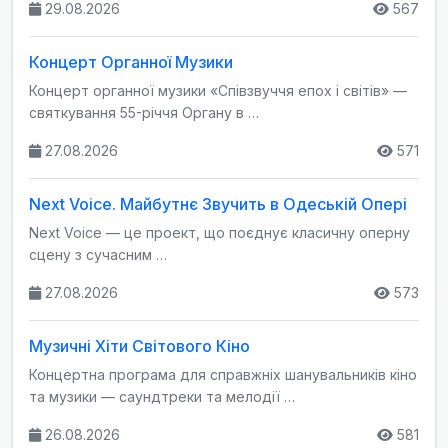
29.08.2026
567
Концерт Органної Музики
Концерт органної музики «Співзвуччя епох і світів» —
святкування 55-річчя Органу в …
27.08.2026
571
Next Voice. Майбутнє Звучить в Одеській Опері
Next Voice — це проект, що поєднує класичну оперну
сцену з сучасним …
27.08.2026
573
Музичні Хіти Світового Кіно
Концертна програма для справжніх шанувальників кіно
та музики — саундтреки та мелодії …
26.08.2026
581