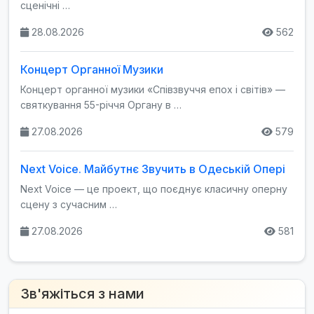
сценічні …
28.08.2026
562
Концерт Органної Музики
Концерт органної музики «Співзвуччя епох і світів» —
святкування 55-річчя Органу в …
27.08.2026
579
Next Voice. Майбутнє Звучить в Одеській Опері
Next Voice — це проект, що поєднує класичну оперну
сцену з сучасним …
27.08.2026
581
Зв'яжіться з нами