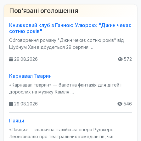
Пов'язані оголошення
Книжковий клуб з Ганною Улюрою: "Джин чекає
сотню років"
Обговорення роману "Джин чекає сотню років" від
Шубнум Хан відбудеться 29 серпня …
29.08.2026
572
Карнавал Тварин
«Карнавал тварин» — балетна фантазія для дітей і
дорослих на музику Каміля …
29.08.2026
546
Паяци
«Паяци» — класична італійська опера Руджеро
Леонкавалло про театральних комедіантів, чиї