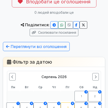
Вподобати це оголошення
0
людей вподобали це
Поділитися:
Скопіювати посилання
Переглянути всі оголошення
Фільтр за датою
Серпень 2026
Пн
Вт
Ср
Чт
Пт
Сб
Нд
3
5
1
2
1
4
4
2
4
3
3
3
4
5
6
7
8
9