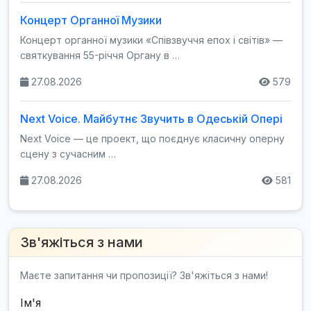
Концерт Органної Музики
Концерт органної музики «Співзвуччя епох і світів» —
святкування 55-річчя Органу в …
27.08.2026
579
Next Voice. Майбутнє Звучить в Одеській Опері
Next Voice — це проект, що поєднує класичну оперну
сцену з сучасним …
27.08.2026
581
Зв'яжіться з нами
Маєте запитання чи пропозиції? Зв'яжіться з нами!
Ім'я