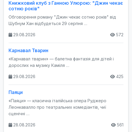
Книжковий клуб з Ганною Улюрою: "Джин чекає
сотню років"
Обговорення роману "Джин чекає сотню років" від
Шубнум Хан відбудеться 29 серпня …
29.08.2026
572
Карнавал Тварин
«Карнавал тварин» — балетна фантазія для дітей і
дорослих на музику Каміля …
29.08.2026
425
Паяци
«Паяци» — класична італійська опера Руджеро
Леонкавалло про театральних комедіантів, чиї
сценічні …
28.08.2026
561