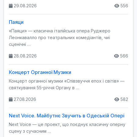
29.08.2026
556
Паяци
«Паяци» — класична італійська опера Руджеро
Леонкавалло про театральних комедіантів, чиї
сценічні …
28.08.2026
566
Концерт Органної Музики
Концерт органної музики «Співзвуччя епох і світів» —
святкування 55-річчя Органу в …
27.08.2026
582
Next Voice. Майбутнє Звучить в Одеській Опері
Next Voice — це проект, що поєднує класичну оперну
сцену з сучасним …