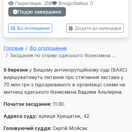
Переглядів: 358
Вподобайки:
0
Подію завершено
Всі оголошення
Додати до календаря
Головна
Всі оголошення
Засідання по справі одеського бізнесмена …
5 березня
у Вищому антикорупційному суді (ВАКС)
вирішуватимуть питання про стягнення застави у
70 млн грн з підозрюваного в організації схеми на
митниці одеського бізнесмена Вадима Альперіна.
Початок засідання:
11:30.
Адреса суду:
вулиця Хрещатик, 42.
Головуючий суддя:
Сергій Мойсак.