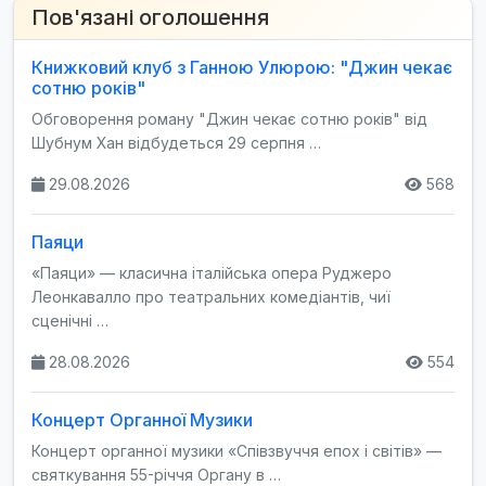
Пов'язані оголошення
Книжковий клуб з Ганною Улюрою: "Джин чекає
сотню років"
Обговорення роману "Джин чекає сотню років" від
Шубнум Хан відбудеться 29 серпня …
29.08.2026
568
Паяци
«Паяци» — класична італійська опера Руджеро
Леонкавалло про театральних комедіантів, чиї
сценічні …
28.08.2026
554
Концерт Органної Музики
Концерт органної музики «Співзвуччя епох і світів» —
святкування 55-річчя Органу в …