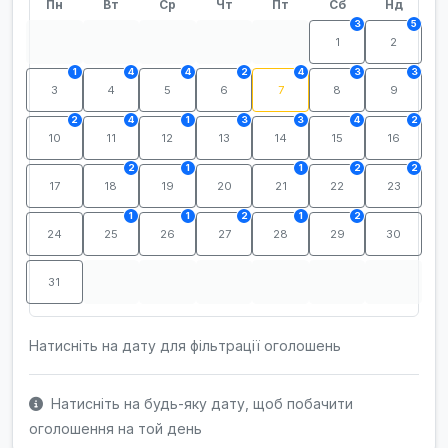
Пн
Вт
Ср
Чт
Пт
Сб
Нд
3
5
1
2
1
4
4
2
4
3
3
3
4
5
6
7
8
9
2
4
1
3
3
4
2
10
11
12
13
14
15
16
2
1
1
2
2
17
18
19
20
21
22
23
1
1
2
1
2
24
25
26
27
28
29
30
31
Натисніть на дату для фільтрації оголошень
Натисніть на будь-яку дату, щоб побачити
оголошення на той день