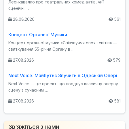
Леонкавалло про театральних комедіантів, чиї
сценічні …
28.08.2026
561
Концерт Органної Музики
Концерт органної музики «Співзвуччя епох і світів» —
святкування 55-річчя Органу в …
27.08.2026
579
Next Voice. Майбутнє Звучить в Одеській Опері
Next Voice — це проект, що поєднує класичну оперну
сцену з сучасним …
27.08.2026
581
Зв'яжіться з нами