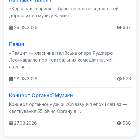
«Карнавал тварин» — балетна фантазія для дітей і
дорослих на музику Каміля …
29.08.2026
567
Паяци
«Паяци» — класична італійська опера Руджеро
Леонкавалло про театральних комедіантів, чиї
сценічні …
28.08.2026
573
Концерт Органної Музики
Концерт органної музики «Співзвуччя епох і світів» —
святкування 55-річчя Органу в …
27.08.2026
588