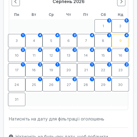
Серпень 2026
Пн
Вт
Ср
Чт
Пт
Сб
Нд
3
5
1
2
1
4
4
2
4
3
4
3
4
5
6
7
8
9
3
4
1
3
4
3
3
10
11
12
13
14
15
16
1
2
1
1
2
2
17
18
19
20
21
22
23
1
1
2
1
3
24
25
26
27
28
29
30
31
Натисніть на дату для фільтрації оголошень
Натисніть на будь-яку дату, щоб побачити