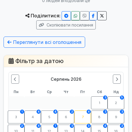
0
людей вподобали це
Поділитися:
Скопіювати посилання
Переглянути всі оголошення
Фільтр за датою
Серпень 2026
Пн
Вт
Ср
Чт
Пт
Сб
Нд
3
5
1
2
1
4
4
2
4
3
3
3
4
5
6
7
8
9
2
4
1
3
3
4
2
10
11
12
13
14
15
16