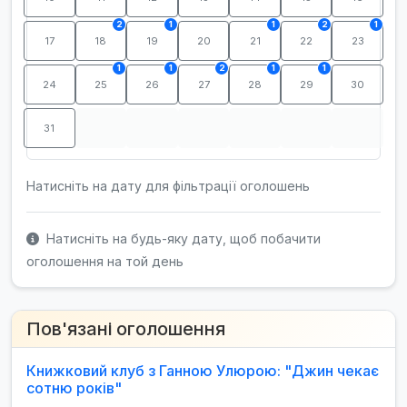
2
1
1
2
1
17
18
19
20
21
22
23
1
1
2
1
1
24
25
26
27
28
29
30
31
Натисніть на дату для фільтрації оголошень
Натисніть на будь-яку дату, щоб побачити
оголошення на той день
Пов'язані оголошення
Книжковий клуб з Ганною Улюрою: "Джин чекає
сотню років"