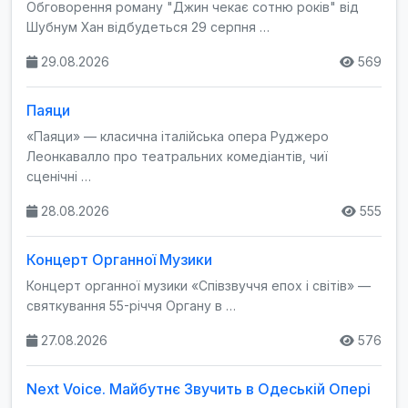
Обговорення роману "Джин чекає сотню років" від
Шубнум Хан відбудеться 29 серпня …
29.08.2026
569
Паяци
«Паяци» — класична італійська опера Руджеро
Леонкавалло про театральних комедіантів, чиї
сценічні …
28.08.2026
555
Концерт Органної Музики
Концерт органної музики «Співзвуччя епох і світів» —
святкування 55-річчя Органу в …
27.08.2026
576
Next Voice. Майбутнє Звучить в Одеській Опері