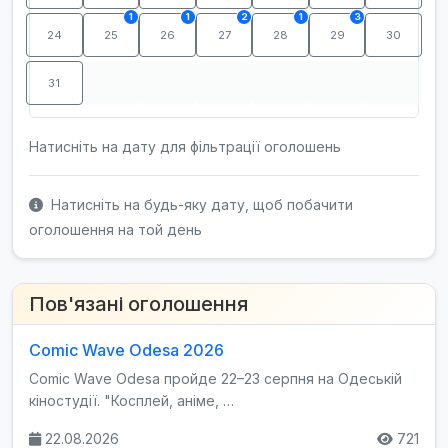
1
1
2
1
3
24
25
26
27
28
29
30
31
Натисніть на дату для фільтрації оголошень
Натисніть на будь-яку дату, щоб побачити
оголошення на той день
Пов'язані оголошення
Comic Wave Odesa 2026
Comic Wave Odesa пройде 22–23 серпня на Одеській
кіностудії. "Косплей, аніме, …
22.08.2026
721