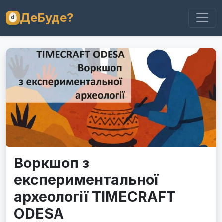
ДеБуде?
Воркшоп з
експериментальної
археології TIMECRAFT
ODESA