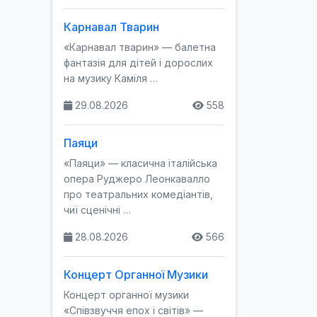
Карнавал Тварин
«Карнавал тварин» — балетна
фантазія для дітей і дорослих
на музику Каміля …
29.08.2026
558
Паяци
«Паяци» — класична італійська
опера Руджеро Леонкавалло
про театральних комедіантів,
чиї сценічні …
28.08.2026
566
Концерт Органної Музики
Концерт органної музики
«Співзвуччя епох і світів» —