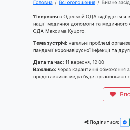
Головна
Всі оголошення
Виїзне засі
11 вересня
в Одеській ОДА відбудеться в
нації, медичної допомоги та медичного с
ОДА Максима Куцого.
Тема зустрічі:
нагальні проблемі органі
пандемії коронавірусної інфекції та др
Дата та час:
11 вересня, 12:00
Важливо:
через карантинні обмеження за
представників медіа буде організовано 
Впо
Поділитися: