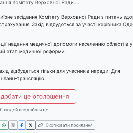
дання Комітету Верховної Ради …
иїзне засідання Комітету Верховної Ради з питань здо
трахування. Захід відбудеться за участі керівника Оде
зації надання медичної допомоги населенню області в 
угий етап медичної реформи.
хід відбудеться тільки для учасників наради. Для
онлайн-трансляцію.
добати це оголошення
0
людей вподобали це
Скопіювати посилання