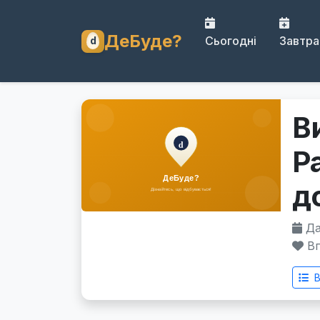
ДеБуде?
Сьогодні
Завтра
В
Р
д
Дат
Вп
В