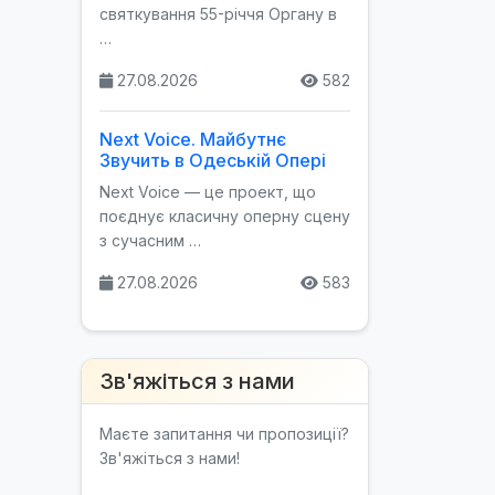
святкування 55-річчя Органу в
…
27.08.2026
582
Next Voice. Майбутнє
Звучить в Одеській Опері
Next Voice — це проект, що
поєднує класичну оперну сцену
з сучасним …
27.08.2026
583
Зв'яжіться з нами
Маєте запитання чи пропозиції?
Зв'яжіться з нами!