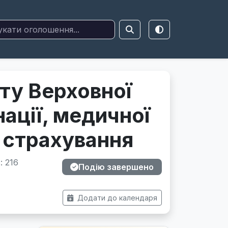
ету Верховної
нації, медичної
 страхування
: 216
Подію завершено
Додати до календаря