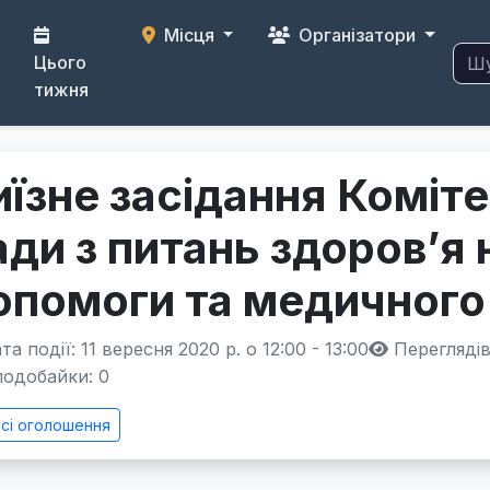
Місця
Організатори
Цього
тижня
иїзне засідання Коміт
ади з питань здоров’я 
опомоги та медичного
а події: 11 вересня 2020 р. о 12:00 - 13:00
Переглядів
одобайки:
0
сі оголошення