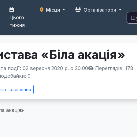
Місця
Організатори
Цього
тижня
истава «Біла акація»
а події: 02 вересня 2020 р. о 20:00
Переглядів: 178
одобайки:
0
сі оголошення
ла акація»