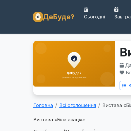
ДеБуде?
Сьогодні
Завтра
В
Дат
Вп
В
Головна
Всі оголошення
Вистава «Бі
Вистава «Біла акація»