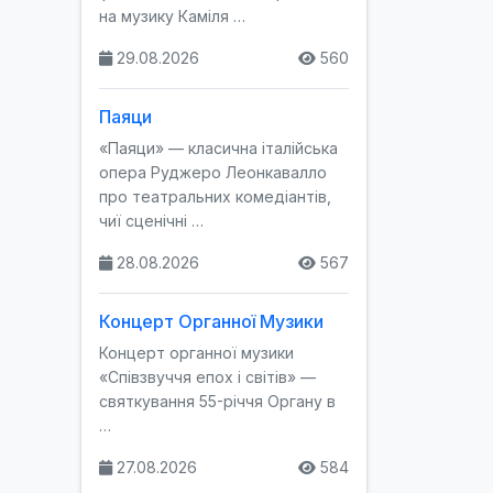
на музику Каміля …
29.08.2026
560
Паяци
«Паяци» — класична італійська
опера Руджеро Леонкавалло
про театральних комедіантів,
чиї сценічні …
28.08.2026
567
Концерт Органної Музики
Концерт органної музики
«Співзвуччя епох і світів» —
святкування 55-річчя Органу в
…
27.08.2026
584