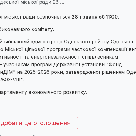
еської міської ради 28 …
ї міської ради розпочнеться
28 травня об 11:00
.
Виконавчого комітету.
й військовій адміністрації Одеського району Одеської
до Міської цільової програми часткової компенсації ви
ктивності та енергонезалежності співвласникам
– учасникам програм Державної установи "Фонд
інДІМ" на 2025–2026 роки, затвердженої рішенням Оде
803-VIII".
партаменту економічного розвитку.
добати це оголошення