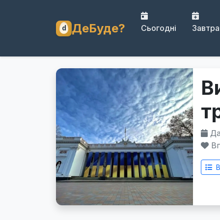
ДеБуде?
Сьогодні
Завтра
В
т
Дат
Вп
В