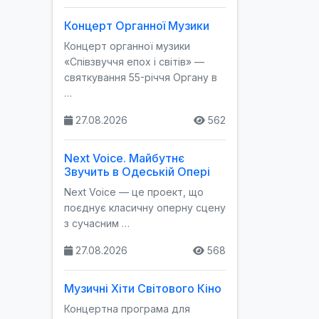
Концерт Органної Музики
Концерт органної музики
«Співзвуччя епох і світів» —
святкування 55-річчя Органу в
…
27.08.2026
562
Next Voice. Майбутнє
Звучить в Одеській Опері
Next Voice — це проект, що
поєднує класичну оперну сцену
з сучасним …
27.08.2026
568
Музичні Хіти Світового Кіно
Концертна програма для