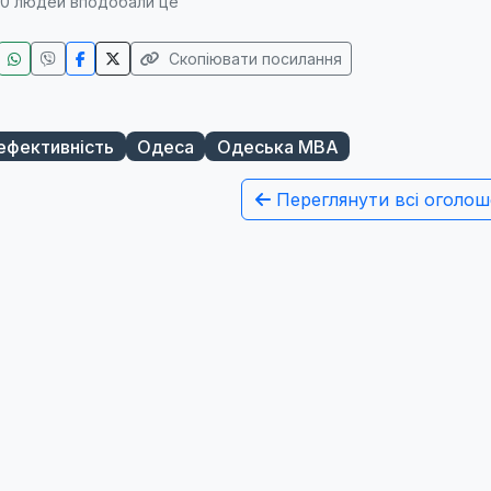
0
людей вподобали це
Скопіювати посилання
ефективність
Одеса
Одеська МВА
Переглянути всі оголош