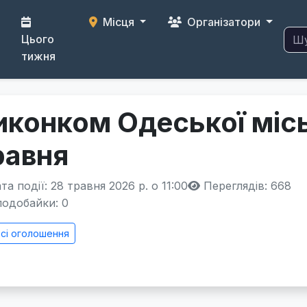
Місця
Організатори
Цього
тижня
иконком Одеської місь
равня
а події: 28 травня 2026 р. о 11:00
Переглядів: 668
одобайки:
0
сі оголошення