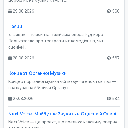
дорослих на музику Каміля …
29.08.2026
560
Паяци
«Паяци» — класична італійська опера Руджеро
Леонкавалло про театральних комедіантів, чиї
сценічні …
28.08.2026
567
Концерт Органної Музики
Концерт органної музики «Співзвуччя епох і світів» —
святкування 55-річчя Органу в …
27.08.2026
584
Next Voice. Майбутнє Звучить в Одеській Опері
Next Voice — це проект, що поєднує класичну оперну