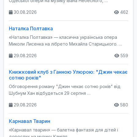
Одеської опери на музику Івана Небесного, …
30.08.2026
462
Наталка Полтавка
«Наталка Полтавка» — класична українська опера
Миколи Лисенка на лібрето Михайла Старицького. …
29.08.2026
559
Книжковий клуб з Ганною Улюрою: "Джин чекає
сотню років"
Обговорення роману "Джин чекає сотню років" від
Шубнум Хан відбудеться 29 серпня …
29.08.2026
580
Карнавал Тварин
«Карнавал тварин» — балетна фантазія для дітей і
дорослих на музику Каміля …