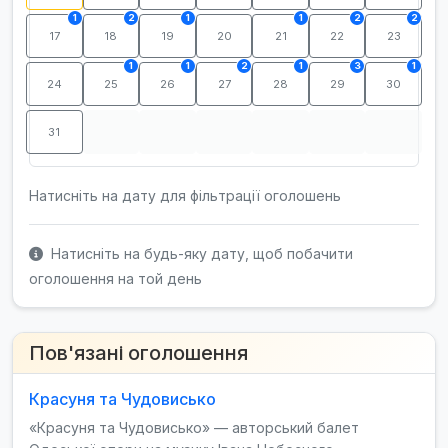
1
2
1
1
2
2
17
18
19
20
21
22
23
1
1
2
1
3
1
24
25
26
27
28
29
30
31
Натисніть на дату для фільтрації оголошень
Натисніть на будь-яку дату, щоб побачити
оголошення на той день
Пов'язані оголошення
Красуня та Чудовисько
«Красуня та Чудовисько» — авторський балет