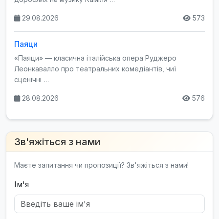
29.08.2026
573
Паяци
«Паяци» — класична італійська опера Руджеро
Леонкавалло про театральних комедіантів, чиї
сценічні …
28.08.2026
576
Зв'яжіться з нами
Маєте запитання чи пропозиції? Зв'яжіться з нами!
Ім'я