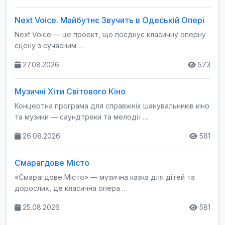
Next Voice. Майбутнє Звучить в Одеській Опері
Next Voice — це проект, що поєднує класичну оперну
сцену з сучасним …
27.08.2026
573
Музичні Хіти Світового Кіно
Концертна програма для справжніх шанувальників кіно
та музики — саундтреки та мелодії …
26.08.2026
581
Смарагдове Місто
«Смарагдове Місто» — музична казка для дітей та
дорослих, де класична опера …
25.08.2026
581