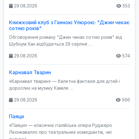
29.08.2026
553
Книжковий клуб з Ганною Улюрою: "Джин чекає
сотню років"
Обговорення роману "Джин чекає сотню років" від
Шубнум Хан відбудеться 29 серпня …
29.08.2026
574
Карнавал Тварин
«Карнавал тварин» — балетна фантазія для дітей і
дорослих на музику Каміля …
29.08.2026
566
Паяци
«Паяци» — класична італійська опера Руджеро
Леонкавалло про театральних комедіантів, чиї
сценічні …