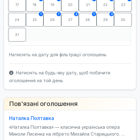
17
18
19
20
21
22
23
1
1
2
1
3
24
25
26
27
28
29
30
31
Натисніть на дату для фільтрації оголошень
Натисніть на будь-яку дату, щоб побачити
оголошення на той день
Пов'язані оголошення
Наталка Полтавка
«Наталка Полтавка» — класична українська опера
Миколи Лисенка на лібрето Михайла Старицького. …