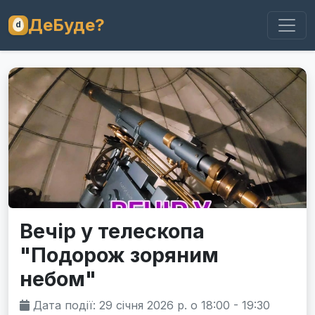
ДеБуде?
Вечір у телескопа
"Подорож зоряним
небом"
Дата події: 29 січня 2026 р. о 18:00 - 19:30