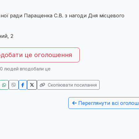
сної ради Паращенка С.В. з нагоди Дня місцевого
ий, 2
добати це оголошення
0
людей вподобали це
Скопіювати посилання
Переглянути всі оголош