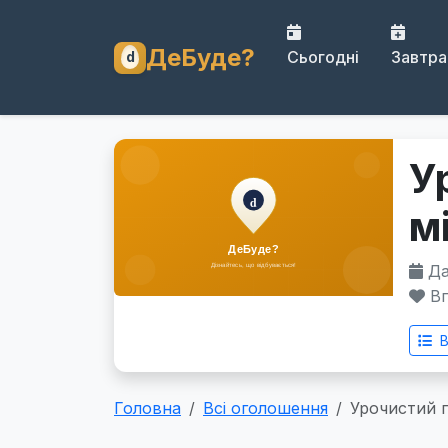
ДеБуде?
Сьогодні
Завтра
У
м
Дат
Вп
В
Головна
Всі оголошення
Урочистий 