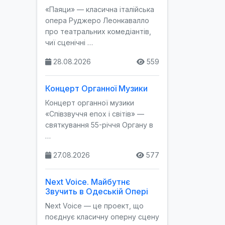
«Паяци» — класична італійська
опера Руджеро Леонкавалло
про театральних комедіантів,
чиї сценічні …
28.08.2026
559
Концерт Органної Музики
Концерт органної музики
«Співзвуччя епох і світів» —
святкування 55-річчя Органу в
…
27.08.2026
577
Next Voice. Майбутнє
Звучить в Одеській Опері
Next Voice — це проект, що
поєднує класичну оперну сцену