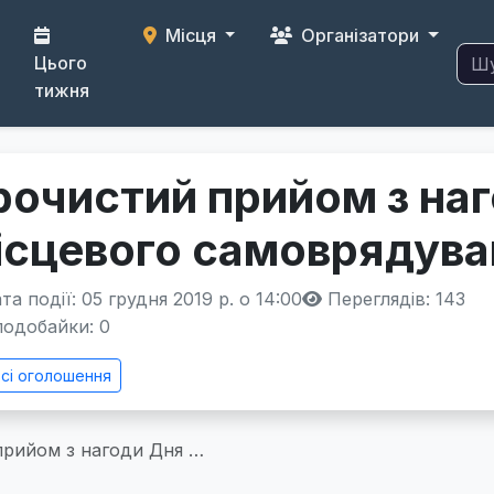
Місця
Організатори
Цього
тижня
рочистий прийом з на
ісцевого самоврядува
а події: 05 грудня 2019 р. о 14:00
Переглядів: 143
одобайки:
0
сі оголошення
прийом з нагоди Дня …