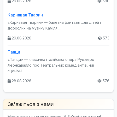
29.08.2026
580
Карнавал Тварин
«Карнавал тварин» — балетна фантазія для дітей і
дорослих на музику Каміля …
29.08.2026
573
Паяци
«Паяци» — класична італійська опера Руджеро
Леонкавалло про театральних комедіантів, чиї
сценічні …
28.08.2026
576
Зв'яжіться з нами
Маєте запитання чи пропозиції? Зв'яжіться з нами!