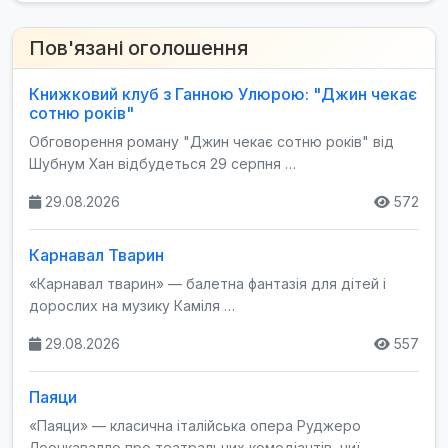
Пов'язані оголошення
Книжковий клуб з Ганною Улюрою: "Джин чекає
сотню років"
Обговорення роману "Джин чекає сотню років" від
Шубнум Хан відбудеться 29 серпня …
29.08.2026
572
Карнавал Тварин
«Карнавал тварин» — балетна фантазія для дітей і
дорослих на музику Каміля …
29.08.2026
557
Паяци
«Паяци» — класична італійська опера Руджеро
Леонкавалло про театральних комедіантів, чиї