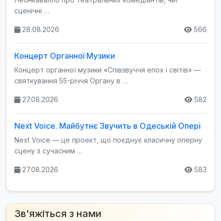
сценічні …
28.08.2026
566
Концерт Органної Музики
Концерт органної музики «Співзвуччя епох і світів» —
святкування 55-річчя Органу в …
27.08.2026
582
Next Voice. Майбутнє Звучить в Одеській Опері
Next Voice — це проект, що поєднує класичну оперну
сцену з сучасним …
27.08.2026
583
Зв'яжіться з нами